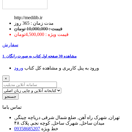
http://medilib.ir
ﻣﺪﺕ ﺯﻣﺎﻥ : 365 ﺭﻭﺯ
قیمت : 10,000,000 تومان
قیمت ویژه : 4,500,000تومان
سفارش
1. ﻣﺸﺎﻫﺪﻩ 30 ﺻﻔﺤﻪ اﻭﻝ ﮐﺘﺎﺏ ﺑﻪ ﺻﻮﺭﺕ ﺭاﯾﮕﺎﻥ
ﻭﺭﻭﺩ ﺑﻪ ﭘﻨﻞ ﮐﺎﺭﺑﺮﯼ ﻭ ﻣﺸﺎﻫﺪﻩ ﮐﻞ ﮐﺘﺎﺏ
ﻭﺭﻭﺩ
×
جستجو
ﺗﻤﺎﺱ ﺑﺎﻣﺎ
تهران, شهرک راه آهن, ضلع شمال شرقی دریاچه چیتگر,
میدان ساحل, شهرک ساحل, کوچه نجم, پلاک ۴۸
خط ویژه
09358685207