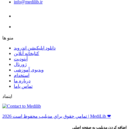
info@medilib.ir
ﻣﻨﻮ ﻫﺎ
دانلود اپلیکیشن اندروید
ﮐﺘﺎﺑﺨﺎﻧﻪ ﺁﻧﻼﯾﻦ
ﺁﭘﺘﻮﺩﯾﺖ
ﮊﻭﺭﻧﺎﻝ
ویدیوی آموزشی
استخدام
درباره ما
ﺗﻤﺎﺱ ﺑﺎﻣﺎ
اینماد
ﺗﻤﺎﻣﻲ ﺣﻘﻮﻕ ﺑﺮاﻱ ﻣﺪﻳﻠﻴﺐ ﻣﺤﻔﻮﻅ اﺳﺖ 2026 | MediLib ❤
اضافه کردن مدیلیب به صفحه اصلی