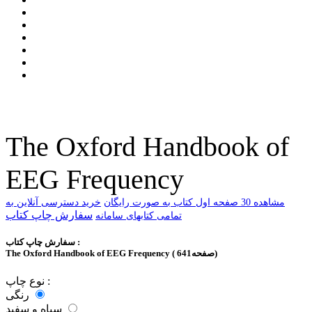
The Oxford Handbook of
EEG Frequency
ﻣﺸﺎﻫﺪﻩ 30 ﺻﻔﺤﻪ اﻭﻝ ﮐﺘﺎﺏ ﺑﻪ ﺻﻮﺭﺕ ﺭاﯾﮕﺎﻥ
خرید دسترسی آنلاین به
سفارش چاپ کتاب
تمامی کتابهای سامانه
سفارش چاپ کتاب :
The Oxford Handbook of EEG Frequency ( 641صفحه)
نوع چاپ :
رنگی
سیاه و سفید