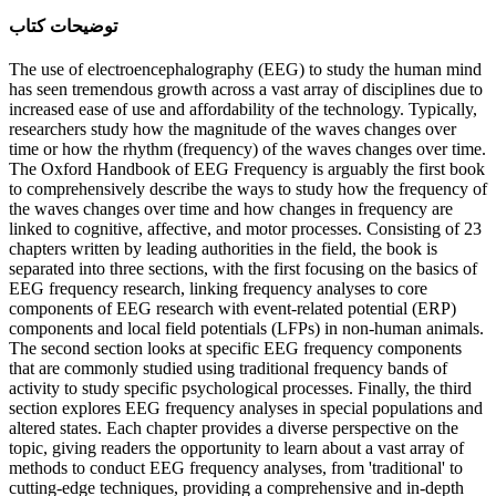
ﺗﻮﺿﯿﺤﺎﺕ ﮐﺘﺎﺏ
The use of electroencephalography (EEG) to study the human mind
has seen tremendous growth across a vast array of disciplines due to
increased ease of use and affordability of the technology. Typically,
researchers study how the magnitude of the waves changes over
time or how the rhythm (frequency) of the waves changes over time.
The Oxford Handbook of EEG Frequency is arguably the first book
to comprehensively describe the ways to study how the frequency of
the waves changes over time and how changes in frequency are
linked to cognitive, affective, and motor processes. Consisting of 23
chapters written by leading authorities in the field, the book is
separated into three sections, with the first focusing on the basics of
EEG frequency research, linking frequency analyses to core
components of EEG research with event-related potential (ERP)
components and local field potentials (LFPs) in non-human animals.
The second section looks at specific EEG frequency components
that are commonly studied using traditional frequency bands of
activity to study specific psychological processes. Finally, the third
section explores EEG frequency analyses in special populations and
altered states. Each chapter provides a diverse perspective on the
topic, giving readers the opportunity to learn about a vast array of
methods to conduct EEG frequency analyses, from 'traditional' to
cutting-edge techniques, providing a comprehensive and in-depth