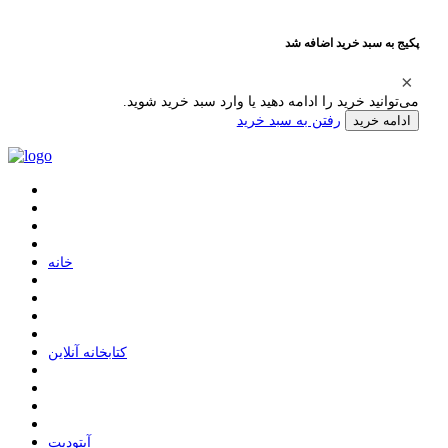
پکیج به سبد خرید اضافه شد
می‌توانید خرید را ادامه دهید یا وارد سبد خرید شوید.
رفتن به سبد خرید
ادامه خرید
ﺧﺎﻧﻪ
ﮐﺘﺎﺑﺨﺎﻧﻪ ﺁﻧﻼﯾﻦ
ﺁﭘﺘﻮﺩﯾﺖ