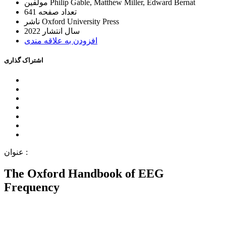
Philip Gable, Matthew Miller, Edward Bernat
ﻣﻮﻟﻔﯿﻦ
ﺗﻌﺪاﺩ ﺻﻔﺤﻪ
641
Oxford University Press
ﻧﺎﺷﺮ
ﺳﺎﻝ اﻧﺘﺸﺎﺭ
2022
اﻓﺰﻭﺩﻥ ﺑﻪ ﻋﻼﻗﻪ ﻣﻨﺪﯼ
اﺷﺘﺮاﮎ ﮔﺬاﺭﯼ
ﻋﻨﻮاﻥ :
The Oxford Handbook of EEG
Frequency