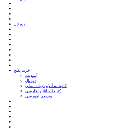
ﮊﻭﺭﻧﺎﻝ
خرید پکیج
ﺁﭘﺘﻮﺩﯾﺖ
ﮊﻭﺭﻧﺎﻝ
کتابخانه آنلاین زبان اصلی
کتابخانه آنلاین فارسی
ویدیوی آموزشی