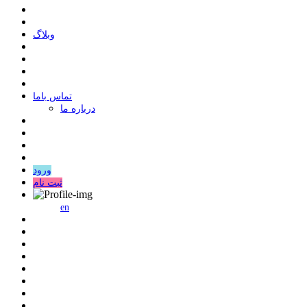
وبلاگ
ﺗﻤﺎﺱ ﺑﺎﻣﺎ
درباره ما
ورود
ثبت نام
en