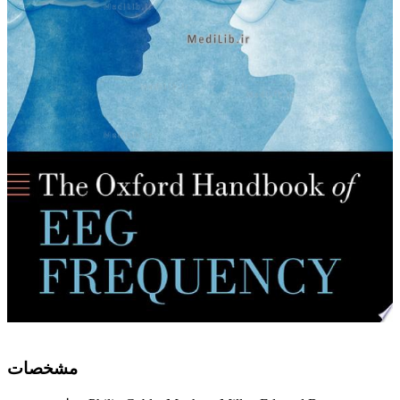
ﻣﺸﺨﺼﺎﺕ