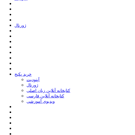
ﮊﻭﺭﻧﺎﻝ
خرید پکیج
ﺁﭘﺘﻮﺩﯾﺖ
ﮊﻭﺭﻧﺎﻝ
کتابخانه آنلاین زبان اصلی
کتابخانه آنلاین فارسی
ویدیوی آموزشی