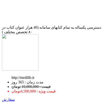
دسترسی یکساله به تمام کتابهای سامانه (40 هزار عنوان کتاب در
۸۰ تخصص مختلف )
http://medilib.ir
ﻣﺪﺕ ﺯﻣﺎﻥ : 365 ﺭﻭﺯ
قیمت : 10,000,000 تومان
قیمت ویژه : 4,500,000تومان
سفارش