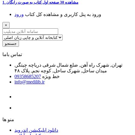
1. ﻣﺸﺎﻫﺪﻩ 30 ﺻﻔﺤﻪ اﻭﻝ ﮐﺘﺎﺏ ﺑﻪ ﺻﻮﺭﺕ ﺭاﯾﮕﺎﻥ
ﻭﺭﻭﺩ ﺑﻪ ﭘﻨﻞ ﮐﺎﺭﺑﺮﯼ ﻭ ﻣﺸﺎﻫﺪﻩ ﮐﻞ ﮐﺘﺎﺏ
ﻭﺭﻭﺩ
×
جستجو
ﺗﻤﺎﺱ ﺑﺎﻣﺎ
تهران, شهرک راه آهن, ضلع شمال شرقی دریاچه چیتگر,
میدان ساحل, شهرک ساحل, کوچه نجم, پلاک ۴۸
خط ویژه
09358685207
info@medilib.ir
ﻣﻨﻮ ﻫﺎ
دانلود اپلیکیشن اندروید