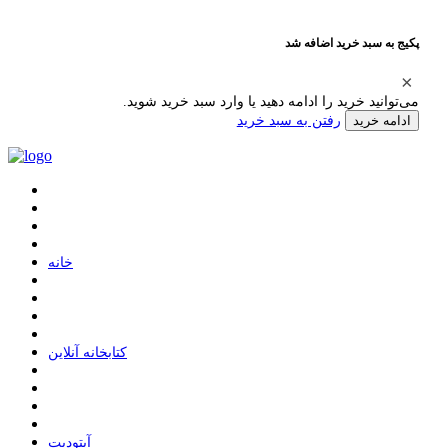
پکیج به سبد خرید اضافه شد
می‌توانید خرید را ادامه دهید یا وارد سبد خرید شوید.
رفتن به سبد خرید
ادامه خرید
ﺧﺎﻧﻪ
ﮐﺘﺎﺑﺨﺎﻧﻪ ﺁﻧﻼﯾﻦ
ﺁﭘﺘﻮﺩﯾﺖ