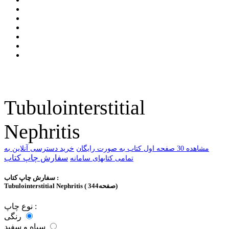
Tubulointerstitial
Nephritis
ﻣﺸﺎﻫﺪﻩ 30 ﺻﻔﺤﻪ اﻭﻝ ﮐﺘﺎﺏ ﺑﻪ ﺻﻮﺭﺕ ﺭاﯾﮕﺎﻥ
خرید دسترسی آنلاین به
سفارش چاپ کتاب
تمامی کتابهای سامانه
سفارش چاپ کتاب :
Tubulointerstitial Nephritis ( 344صفحه)
نوع چاپ :
رنگی
سیاه و سفید