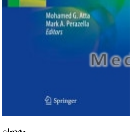
ﻣﺸﺨﺼﺎﺕ