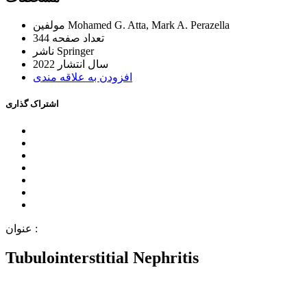
Mohamed G. Atta, Mark A. Perazella
ﻣﻮﻟﻔﯿﻦ
ﺗﻌﺪاﺩ ﺻﻔﺤﻪ
344
Springer
ﻧﺎﺷﺮ
ﺳﺎﻝ اﻧﺘﺸﺎﺭ
2022
اﻓﺰﻭﺩﻥ ﺑﻪ ﻋﻼﻗﻪ ﻣﻨﺪﯼ
اﺷﺘﺮاﮎ ﮔﺬاﺭﯼ
ﻋﻨﻮاﻥ :
Tubulointerstitial Nephritis