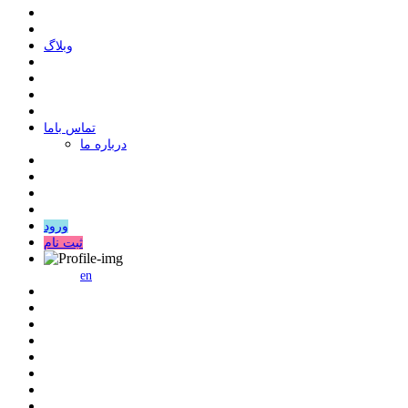
وبلاگ
ﺗﻤﺎﺱ ﺑﺎﻣﺎ
درباره ما
ورود
ثبت نام
en