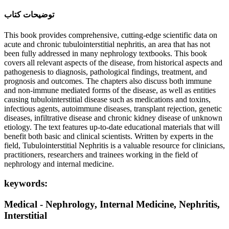
ﺗﻮﺿﯿﺤﺎﺕ ﮐﺘﺎﺏ
This book provides comprehensive, cutting-edge scientific data on
acute and chronic tubulointerstitial nephritis, an area that has not
been fully addressed in many nephrology textbooks. This book
covers all relevant aspects of the disease, from historical aspects and
pathogenesis to diagnosis, pathological findings, treatment, and
prognosis and outcomes. The chapters also discuss both immune
and non-immune mediated forms of the disease, as well as entities
causing tubulointerstitial disease such as medications and toxins,
infectious agents, autoimmune diseases, transplant rejection, genetic
diseases, infiltrative disease and chronic kidney disease of unknown
etiology. The text features up-to-date educational materials that will
benefit both basic and clinical scientists. Written by experts in the
field, Tubulointerstitial Nephritis is a valuable resource for clinicians,
practitioners, researchers and trainees working in the field of
nephrology and internal medicine.
keywords:
Medical - Nephrology, Internal Medicine, Nephritis,
Interstitial