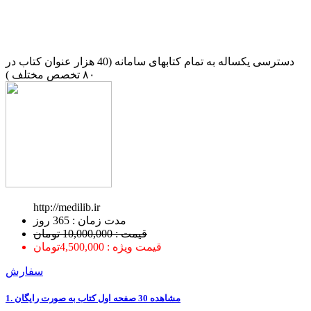
دسترسی یکساله به تمام کتابهای سامانه (40 هزار عنوان کتاب در
۸۰ تخصص مختلف )
http://medilib.ir
ﻣﺪﺕ ﺯﻣﺎﻥ : 365 ﺭﻭﺯ
قیمت : 10,000,000 تومان
قیمت ویژه : 4,500,000تومان
سفارش
1. ﻣﺸﺎﻫﺪﻩ 30 ﺻﻔﺤﻪ اﻭﻝ ﮐﺘﺎﺏ ﺑﻪ ﺻﻮﺭﺕ ﺭاﯾﮕﺎﻥ