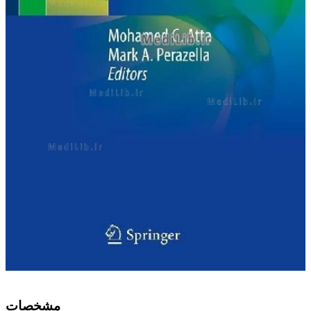
ﻣﺸﺨﺼﺎﺕ