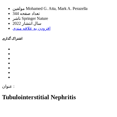
Mohamed G. Atta, Mark A. Perazella
ﻣﻮﻟﻔﯿﻦ
ﺗﻌﺪاﺩ ﺻﻔﺤﻪ
344
Springer Nature
ﻧﺎﺷﺮ
ﺳﺎﻝ اﻧﺘﺸﺎﺭ
2022
اﻓﺰﻭﺩﻥ ﺑﻪ ﻋﻼﻗﻪ ﻣﻨﺪﯼ
اﺷﺘﺮاﮎ ﮔﺬاﺭﯼ
ﻋﻨﻮاﻥ :
Tubulointerstitial Nephritis