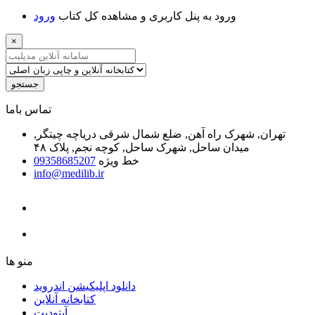
ﻭﺭﻭﺩ ﺑﻪ ﭘﻨﻞ ﮐﺎﺭﺑﺮﯼ ﻭ ﻣﺸﺎﻫﺪﻩ ﮐﻞ ﮐﺘﺎﺏ
ﻭﺭﻭﺩ
×
جستجو
ﺗﻤﺎﺱ ﺑﺎﻣﺎ
تهران, شهرک راه آهن, ضلع شمال شرقی دریاچه چیتگر,
میدان ساحل, شهرک ساحل, کوچه نجم, پلاک ۴۸
خط ویژه
09358685207
info@medilib.ir
ﻣﻨﻮ ﻫﺎ
دانلود اپلیکیشن اندروید
ﮐﺘﺎﺑﺨﺎﻧﻪ ﺁﻧﻼﯾﻦ
ﺁﭘﺘﻮﺩﯾﺖ