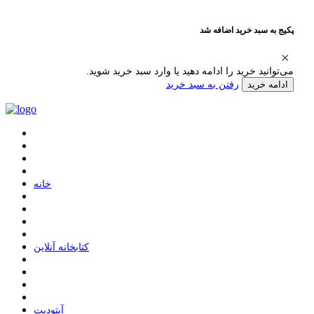
پکیج به سبد خرید اضافه شد
می‌توانید خرید را ادامه دهید یا وارد سبد خرید شوید.
رفتن به سبد خرید
ادامه خرید
ﺧﺎﻧﻪ
ﮐﺘﺎﺑﺨﺎﻧﻪ ﺁﻧﻼﯾﻦ
ﺁﭘﺘﻮﺩﯾﺖ