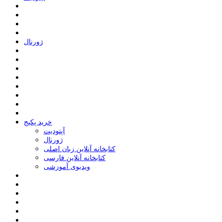
ﮊﻭﺭﻧﺎﻝ
خرید پکیج
ﺁﭘﺘﻮﺩﯾﺖ
ﮊﻭﺭﻧﺎﻝ
کتابخانه آنلاین زبان اصلی
کتابخانه آنلاین فارسی
ویدیوی آموزشی