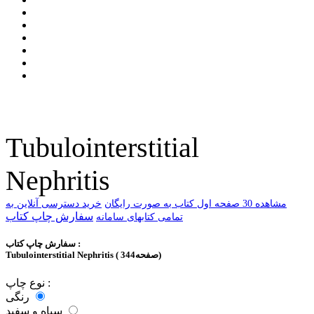
Tubulointerstitial
Nephritis
ﻣﺸﺎﻫﺪﻩ 30 ﺻﻔﺤﻪ اﻭﻝ ﮐﺘﺎﺏ ﺑﻪ ﺻﻮﺭﺕ ﺭاﯾﮕﺎﻥ
خرید دسترسی آنلاین به
سفارش چاپ کتاب
تمامی کتابهای سامانه
سفارش چاپ کتاب :
Tubulointerstitial Nephritis ( 344صفحه)
نوع چاپ :
رنگی
سیاه و سفید