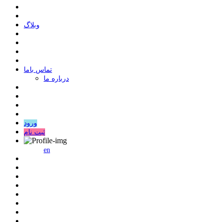
وبلاگ
ﺗﻤﺎﺱ ﺑﺎﻣﺎ
درباره ما
ورود
ثبت نام
en