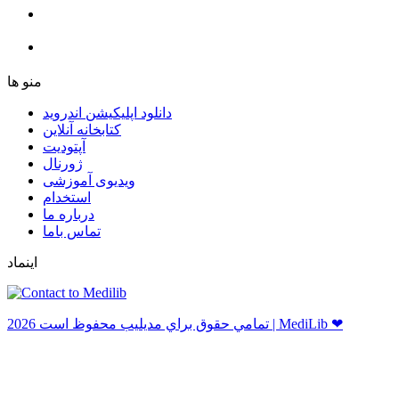
ﻣﻨﻮ ﻫﺎ
دانلود اپلیکیشن اندروید
ﮐﺘﺎﺑﺨﺎﻧﻪ ﺁﻧﻼﯾﻦ
ﺁﭘﺘﻮﺩﯾﺖ
ﮊﻭﺭﻧﺎﻝ
ویدیوی آموزشی
استخدام
درباره ما
ﺗﻤﺎﺱ ﺑﺎﻣﺎ
اینماد
ﺗﻤﺎﻣﻲ ﺣﻘﻮﻕ ﺑﺮاﻱ ﻣﺪﻳﻠﻴﺐ ﻣﺤﻔﻮﻅ اﺳﺖ 2026 | MediLib ❤