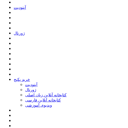
ﺁﭘﺘﻮﺩﯾﺖ
ﮊﻭﺭﻧﺎﻝ
خرید پکیج
ﺁﭘﺘﻮﺩﯾﺖ
ﮊﻭﺭﻧﺎﻝ
کتابخانه آنلاین زبان اصلی
کتابخانه آنلاین فارسی
ویدیوی آموزشی