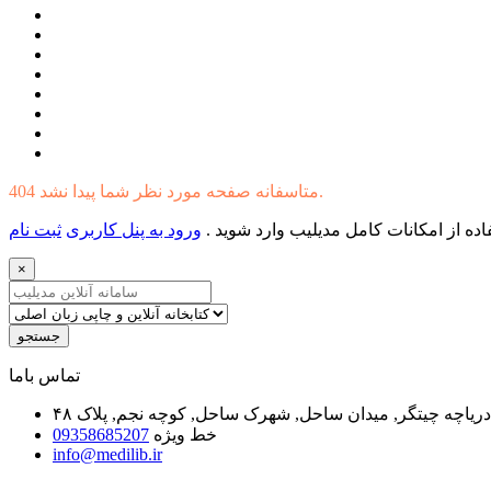
404 متاسفانه صفحه مورد نظر شما پیدا نشد.
ده از امکانات کامل مدیلیب وارد شوید .
ورود به پنل کاربری
ثبت نام
×
جستجو
ﺗﻤﺎﺱ ﺑﺎﻣﺎ
یاچه چیتگر, میدان ساحل, شهرک ساحل, کوچه نجم, پلاک ۴۸
خط ویژه
09358685207
info@medilib.ir