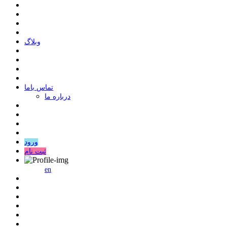
وبلاگ
ﺗﻤﺎﺱ ﺑﺎﻣﺎ
درباره ما
ورود
ثبت نام
en