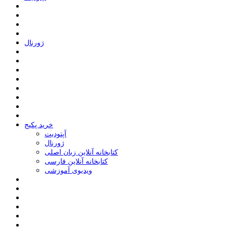
ﮊﻭﺭﻧﺎﻝ
خرید پکیج
ﺁﭘﺘﻮﺩﯾﺖ
ﮊﻭﺭﻧﺎﻝ
کتابخانه آنلاین زبان اصلی
کتابخانه آنلاین فارسی
ویدیوی آموزشی