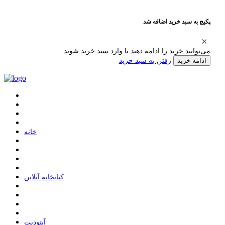
پکیج به سبد خرید اضافه شد
می‌توانید خرید را ادامه دهید یا وارد سبد خرید شوید.
رفتن به سبد خرید
ادامه خرید
ﺧﺎﻧﻪ
ﮐﺘﺎﺑﺨﺎﻧﻪ ﺁﻧﻼﯾﻦ
ﺁﭘﺘﻮﺩﯾﺖ