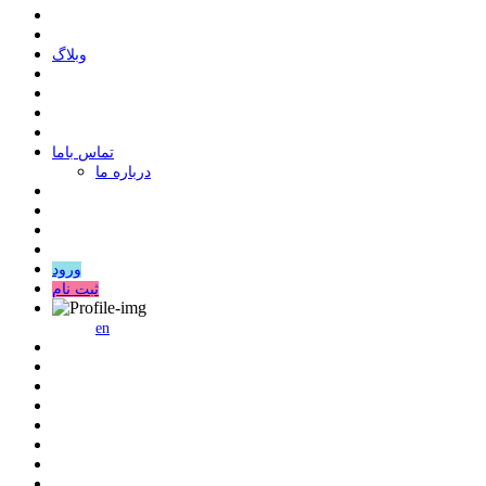
وبلاگ
ﺗﻤﺎﺱ ﺑﺎﻣﺎ
درباره ما
ورود
ثبت نام
en