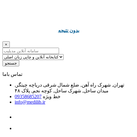
ﺑﺪﻭﻥ ﻧﺘﯿﺠﻪ
×
جستجو
ﺗﻤﺎﺱ ﺑﺎﻣﺎ
تهران, شهرک راه آهن, ضلع شمال شرقی دریاچه چیتگر,
میدان ساحل, شهرک ساحل, کوچه نجم, پلاک ۴۸
خط ویژه
09358685207
info@medilib.ir