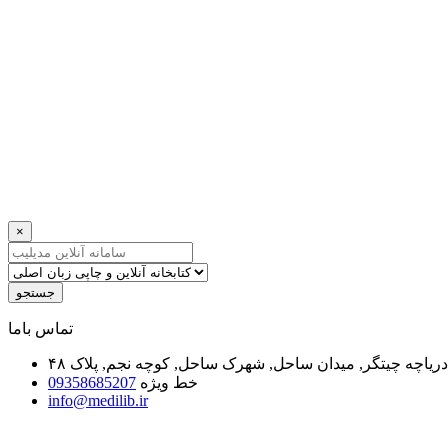
×
جستجو
ﺗﻤﺎﺱ ﺑﺎﻣﺎ
یاچه چیتگر, میدان ساحل, شهرک ساحل, کوچه نجم, پلاک ۴۸
خط ویژه
09358685207
info@medilib.ir