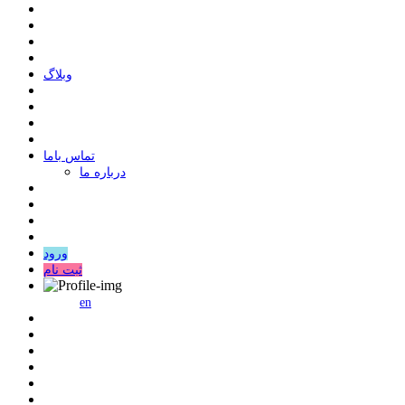
وبلاگ
ﺗﻤﺎﺱ ﺑﺎﻣﺎ
درباره ما
ورود
ثبت نام
en