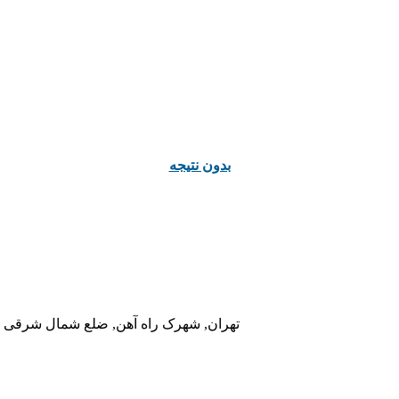
ﺑﺪﻭﻥ ﻧﺘﯿﺠﻪ
تهران, شهرک راه آهن, ضلع شمال شرقی در