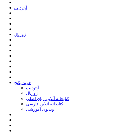
ﺁﭘﺘﻮﺩﯾﺖ
ﮊﻭﺭﻧﺎﻝ
خرید پکیج
ﺁﭘﺘﻮﺩﯾﺖ
ﮊﻭﺭﻧﺎﻝ
کتابخانه آنلاین زبان اصلی
کتابخانه آنلاین فارسی
ویدیوی آموزشی