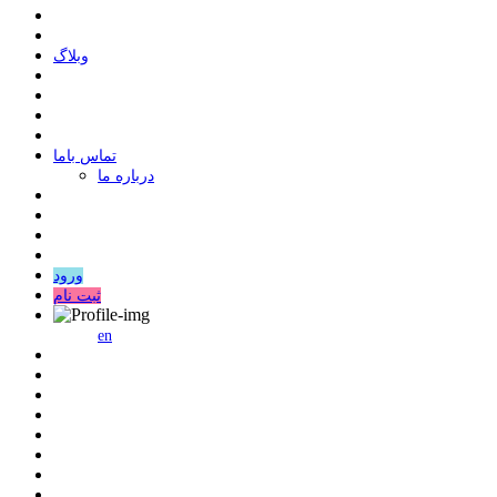
وبلاگ
ﺗﻤﺎﺱ ﺑﺎﻣﺎ
درباره ما
ورود
ثبت نام
en