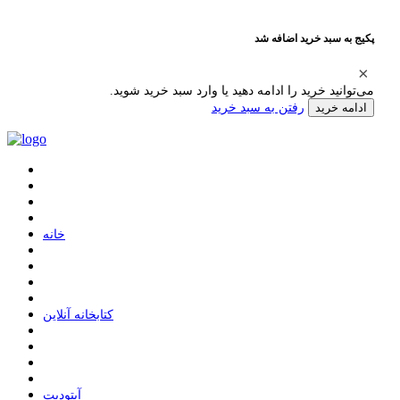
پکیج به سبد خرید اضافه شد
می‌توانید خرید را ادامه دهید یا وارد سبد خرید شوید.
رفتن به سبد خرید
ادامه خرید
ﺧﺎﻧﻪ
ﮐﺘﺎﺑﺨﺎﻧﻪ ﺁﻧﻼﯾﻦ
ﺁﭘﺘﻮﺩﯾﺖ