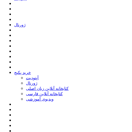
ﮊﻭﺭﻧﺎﻝ
خرید پکیج
ﺁﭘﺘﻮﺩﯾﺖ
ﮊﻭﺭﻧﺎﻝ
کتابخانه آنلاین زبان اصلی
کتابخانه آنلاین فارسی
ویدیوی آموزشی