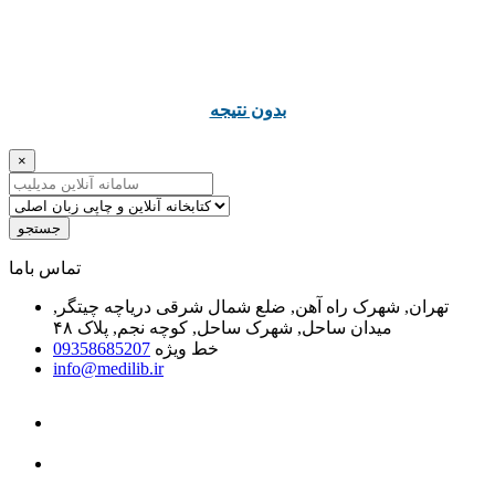
ﺑﺪﻭﻥ ﻧﺘﯿﺠﻪ
×
جستجو
ﺗﻤﺎﺱ ﺑﺎﻣﺎ
تهران, شهرک راه آهن, ضلع شمال شرقی دریاچه چیتگر,
میدان ساحل, شهرک ساحل, کوچه نجم, پلاک ۴۸
خط ویژه
09358685207
info@medilib.ir