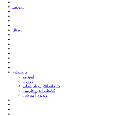
ﺁﭘﺘﻮﺩﯾﺖ
ﮊﻭﺭﻧﺎﻝ
خرید پکیج
ﺁﭘﺘﻮﺩﯾﺖ
ﮊﻭﺭﻧﺎﻝ
کتابخانه آنلاین زبان اصلی
کتابخانه آنلاین فارسی
ویدیوی آموزشی