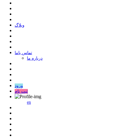
وبلاگ
ﺗﻤﺎﺱ ﺑﺎﻣﺎ
درباره ما
ورود
ثبت نام
en