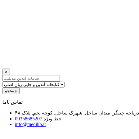
×
جستجو
ﺗﻤﺎﺱ ﺑﺎﻣﺎ
یاچه چیتگر, میدان ساحل, شهرک ساحل, کوچه نجم, پلاک ۴۸
خط ویژه
09358685207
info@medilib.ir