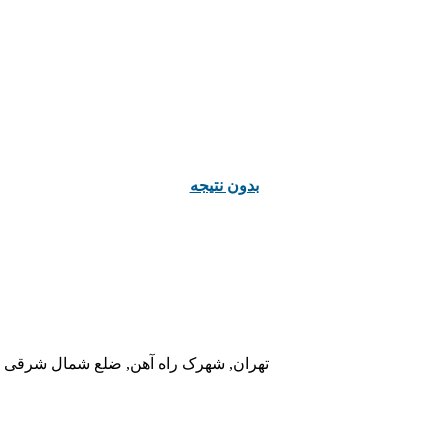
ﺑﺪﻭﻥ ﻧﺘﯿﺠﻪ
تهران, شهرک راه آهن, ضلع شمال شرقی در