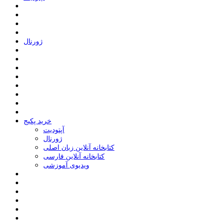
ﮊﻭﺭﻧﺎﻝ
خرید پکیج
ﺁﭘﺘﻮﺩﯾﺖ
ﮊﻭﺭﻧﺎﻝ
کتابخانه آنلاین زبان اصلی
کتابخانه آنلاین فارسی
ویدیوی آموزشی