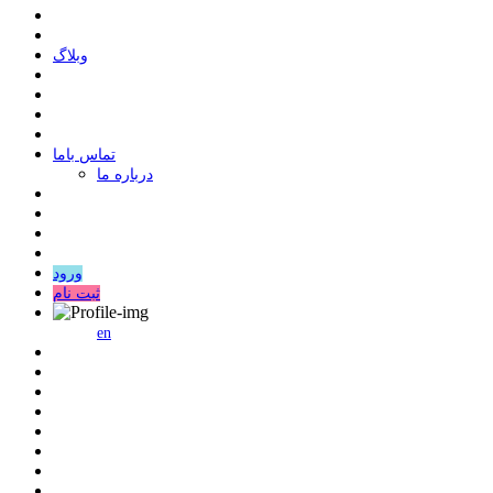
وبلاگ
ﺗﻤﺎﺱ ﺑﺎﻣﺎ
درباره ما
ورود
ثبت نام
en