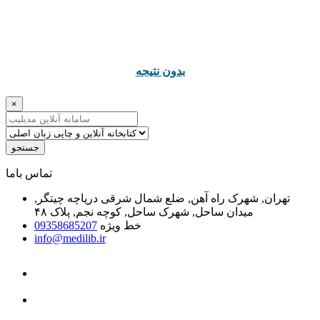
ﺑﺪﻭﻥ ﻧﺘﯿﺠﻪ
×
جستجو
ﺗﻤﺎﺱ ﺑﺎﻣﺎ
تهران, شهرک راه آهن, ضلع شمال شرقی دریاچه چیتگر,
میدان ساحل, شهرک ساحل, کوچه نجم, پلاک ۴۸
خط ویژه
09358685207
info@medilib.ir