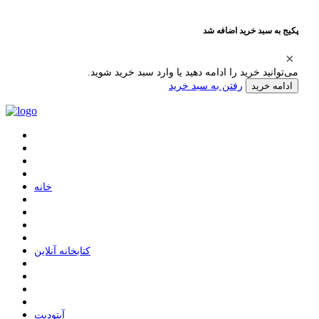
پکیج به سبد خرید اضافه شد
می‌توانید خرید را ادامه دهید یا وارد سبد خرید شوید.
رفتن به سبد خرید
ادامه خرید
ﺧﺎﻧﻪ
ﮐﺘﺎﺑﺨﺎﻧﻪ ﺁﻧﻼﯾﻦ
ﺁﭘﺘﻮﺩﯾﺖ