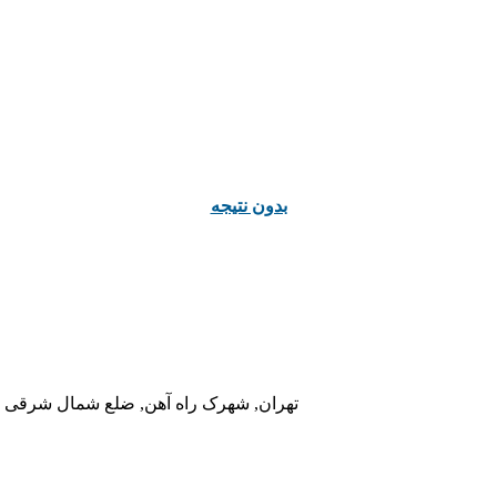
ﺑﺪﻭﻥ ﻧﺘﯿﺠﻪ
تهران, شهرک راه آهن, ضلع شمال شرقی در