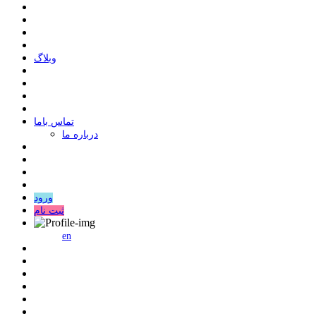
وبلاگ
ﺗﻤﺎﺱ ﺑﺎﻣﺎ
درباره ما
ورود
ثبت نام
en