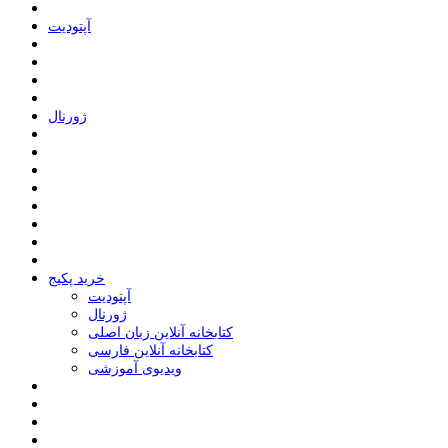
ﺁﭘﺘﻮﺩﯾﺖ
ﮊﻭﺭﻧﺎﻝ
خرید پکیج
ﺁﭘﺘﻮﺩﯾﺖ
ﮊﻭﺭﻧﺎﻝ
کتابخانه آنلاین زبان اصلی
کتابخانه آنلاین فارسی
ویدیوی آموزشی