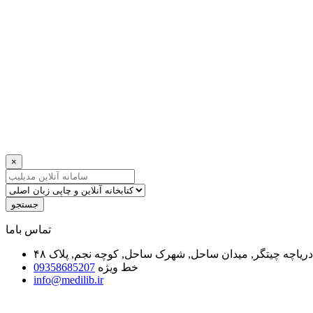
×
جستجو
ﺗﻤﺎﺱ ﺑﺎﻣﺎ
یاچه چیتگر, میدان ساحل, شهرک ساحل, کوچه نجم, پلاک ۴۸
خط ویژه
09358685207
info@medilib.ir