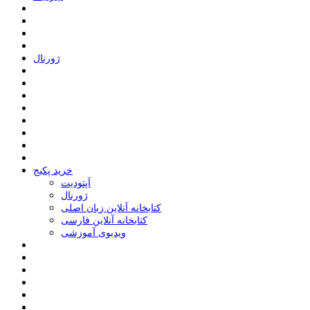
ﮊﻭﺭﻧﺎﻝ
خرید پکیج
ﺁﭘﺘﻮﺩﯾﺖ
ﮊﻭﺭﻧﺎﻝ
کتابخانه آنلاین زبان اصلی
کتابخانه آنلاین فارسی
ویدیوی آموزشی