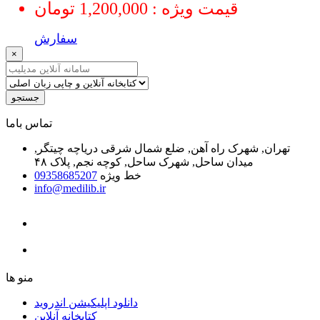
قیمت ویژه : 1,200,000 تومان
سفارش
×
جستجو
ﺗﻤﺎﺱ ﺑﺎﻣﺎ
تهران, شهرک راه آهن, ضلع شمال شرقی دریاچه چیتگر,
میدان ساحل, شهرک ساحل, کوچه نجم, پلاک ۴۸
خط ویژه
09358685207
info@medilib.ir
ﻣﻨﻮ ﻫﺎ
دانلود اپلیکیشن اندروید
ﮐﺘﺎﺑﺨﺎﻧﻪ ﺁﻧﻼﯾﻦ