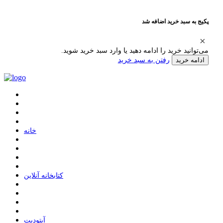
پکیج به سبد خرید اضافه شد
می‌توانید خرید را ادامه دهید یا وارد سبد خرید شوید.
رفتن به سبد خرید
ادامه خرید
ﺧﺎﻧﻪ
ﮐﺘﺎﺑﺨﺎﻧﻪ ﺁﻧﻼﯾﻦ
ﺁﭘﺘﻮﺩﯾﺖ