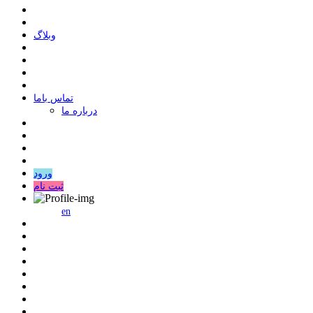
وبلاگ
ﺗﻤﺎﺱ ﺑﺎﻣﺎ
درباره ما
ورود
ثبت نام
en