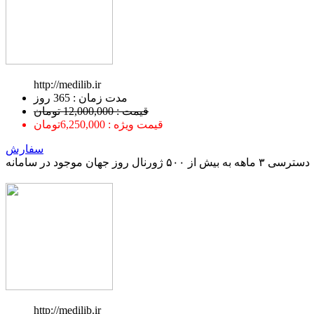
http://medilib.ir
ﻣﺪﺕ ﺯﻣﺎﻥ : 365 ﺭﻭﺯ
قیمت : 12,000,000 تومان
قیمت ویژه : 6,250,000تومان
سفارش
دسترسی ۳ ماهه به بیش از ۵۰۰ ژورنال روز جهان موجود در سامانه
http://medilib.ir