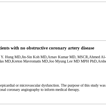
ents with no obstructive coronary artery disease
via Y. Hung MD,Jin-Sin Koh MD,Arnav Kumar MD, MSCR,Ahmed Al
uglas MD,Kreton Mavromatis MD,Joo Myung Lee MD MPH PhD,Ar
picardial or microvascular dysfunction. The purpose of this study was 
onal coronary angiography to inform medical therapy.