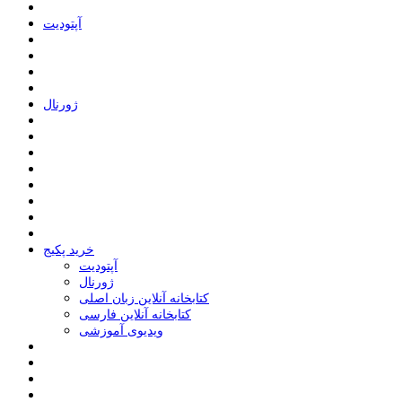
ﺁﭘﺘﻮﺩﯾﺖ
ﮊﻭﺭﻧﺎﻝ
خرید پکیج
ﺁﭘﺘﻮﺩﯾﺖ
ﮊﻭﺭﻧﺎﻝ
کتابخانه آنلاین زبان اصلی
کتابخانه آنلاین فارسی
ویدیوی آموزشی