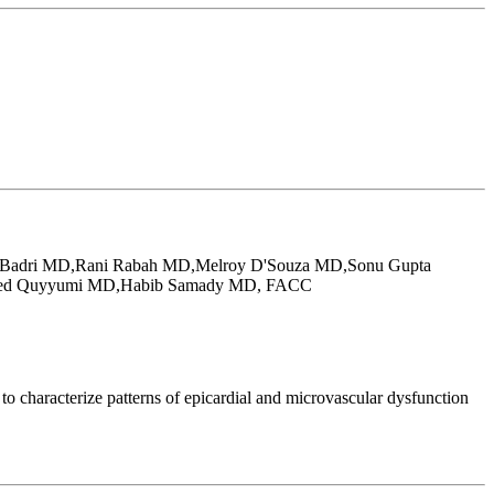
-Badri MD,Rani Rabah MD,Melroy D'Souza MD,Sonu Gupta
shed Quyyumi MD,Habib Samady MD, FACC
to characterize patterns of epicardial and microvascular dysfunction