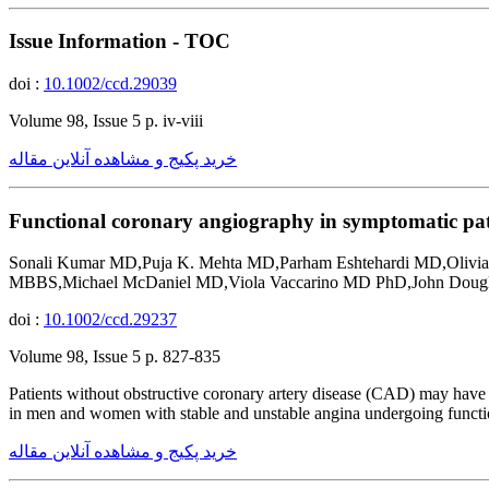
Issue Information - TOC
doi :
10.1002/ccd.29039
Volume 98, Issue 5 p. iv-viii
خرید پکیج و مشاهده آنلاین مقاله
Functional coronary angiography in symptomatic pati
Sonali Kumar MD,Puja K. Mehta MD,Parham Eshtehardi MD,Oli
MBBS,Michael McDaniel MD,Viola Vaccarino MD PhD,John Do
doi :
10.1002/ccd.29237
Volume 98, Issue 5 p. 827-835
Patients without obstructive coronary artery disease (CAD) may have e
in men and women with stable and unstable angina undergoing functi
خرید پکیج و مشاهده آنلاین مقاله