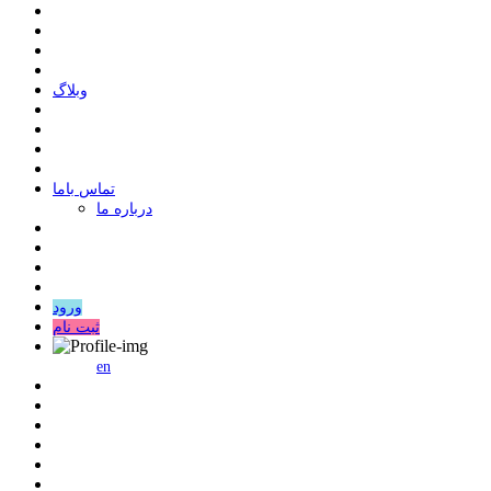
وبلاگ
ﺗﻤﺎﺱ ﺑﺎﻣﺎ
درباره ما
ورود
ثبت نام
en