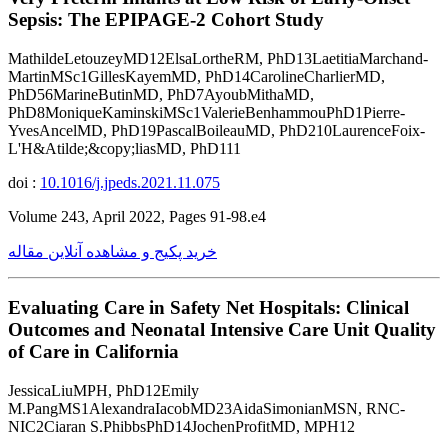
Sepsis: The EPIPAGE-2 Cohort Study
MathildeLetouzeyMD12ElsaLortheRM, PhD13LaetitiaMarchand-
MartinMSc1GillesKayemMD, PhD14CarolineCharlierMD,
PhD56MarineButinMD, PhD7AyoubMithaMD,
PhD8MoniqueKaminskiMSc1ValerieBenhammouPhD1Pierre-
YvesAncelMD, PhD19PascalBoileauMD, PhD210LaurenceFoix-
L'H&Atilde;&copy;liasMD, PhD111
doi :
10.1016/j.jpeds.2021.11.075
Volume 243, April 2022, Pages 91-98.e4
خرید پکیج و مشاهده آنلاین مقاله
Evaluating Care in Safety Net Hospitals: Clinical
Outcomes and Neonatal Intensive Care Unit Quality
of Care in California
JessicaLiuMPH, PhD12Emily
M.PangMS1AlexandraIacobMD23AidaSimonianMSN, RNC-
NIC2Ciaran S.PhibbsPhD14JochenProfitMD, MPH12