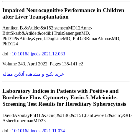
Impaired Neurocognitive Performance in Children
after Liver Transplantation
Anniken B.&Atilde;&#152;stensenMD12Anne-
BrittSkarb&Atilde;&cedil;1TrulsSanengenMD,
PhD1P&Atilde;&yen;l-DagLineMD, PhD23RunarAlmaasMD,
PhD124
doi :
10.1016/j.jpeds.2021.12.033
Volume 243, April 2022, Pages 135-141.e2
خرید پکیج و مشاهده آنلاین مقاله
Laboratory Indices in Patients with Positive and
Borderline Flow Cytometry Eosin-5-Maleimide-
Screening Test Results for Hereditary Spherocytosis
DavidAzoulayPhD12&acirc;&#136;&#151;IlanLevov12&acirc;&#1
AsherKupermanMD23
doi :
10.1016/j.jpeds.2021.11.074