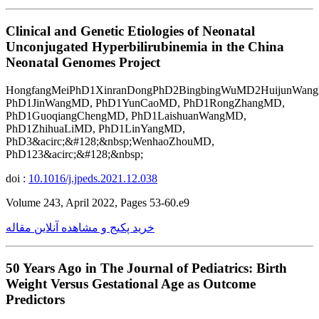
Clinical and Genetic Etiologies of Neonatal
Unconjugated Hyperbilirubinemia in the China
Neonatal Genomes Project
HongfangMeiPhD1XinranDongPhD2BingbingWuMD2HuijunWan
PhD1JinWangMD, PhD1YunCaoMD, PhD1RongZhangMD,
PhD1GuoqiangChengMD, PhD1LaishuanWangMD,
PhD1ZhihuaLiMD, PhD1LinYangMD,
PhD3&acirc;&#128;&nbsp;WenhaoZhouMD,
PhD123&acirc;&#128;&nbsp;
doi :
10.1016/j.jpeds.2021.12.038
Volume 243, April 2022, Pages 53-60.e9
خرید پکیج و مشاهده آنلاین مقاله
50 Years Ago in The Journal of Pediatrics: Birth
Weight Versus Gestational Age as Outcome
Predictors