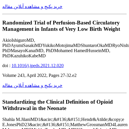
خرید پکیج و مشاهده آنلاین مقاله
Randomized Trial of Perfusion-Based Circulatory
Management in Infants of Very Low Birth Weight
AkioIshiguroMD,
PhDAyumiSasakiMDYukikoMotojimaMDShuntaroOkaMDRyoNishi
PhDMasayoKanaiMD, PhDMohamed HamedHusseinMD,
PhDKazuhikoKabeMD
doi :
10.1016/j.jpeds.2021.12.020
Volume 243, April 2022, Pages 27-32.e2
خرید پکیج و مشاهده آنلاین مقاله
Standardizing the Clinical Definition of Opioid
Withdrawal in the Neonate
Shahla M.JilaniMD1&acirc;&#136;&#151;Hendr&Atilde;&copy;e
E.JonesPhD23&acirc;&#136;&#151;MatthewGrossmanMD4Lauren