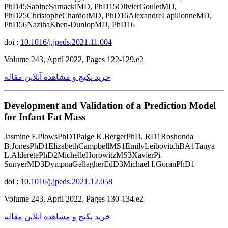
PhD45SabineSarnackiMD, PhD15OlivierGouletMD,
PhD25ChristopheChardotMD, PhD16AlexandreLapillonneMD,
PhD56NazihaKhen-DunlopMD, PhD16
doi :
10.1016/j.jpeds.2021.11.004
Volume 243, April 2022, Pages 122-129.e2
خرید پکیج و مشاهده آنلاین مقاله
Development and Validation of a Prediction Model
for Infant Fat Mass
Jasmine F.PlowsPhD1Paige K.BergerPhD, RD1Roshonda
B.JonesPhD1ElizabethCampbellMS1EmilyLeibovitchBA1Tanya
L.AlderetePhD2MichelleHorowitzMS3XavierPi-
SunyerMD3DympnaGallagherEdD3Michael I.GoranPhD1
doi :
10.1016/j.jpeds.2021.12.058
Volume 243, April 2022, Pages 130-134.e2
خرید پکیج و مشاهده آنلاین مقاله