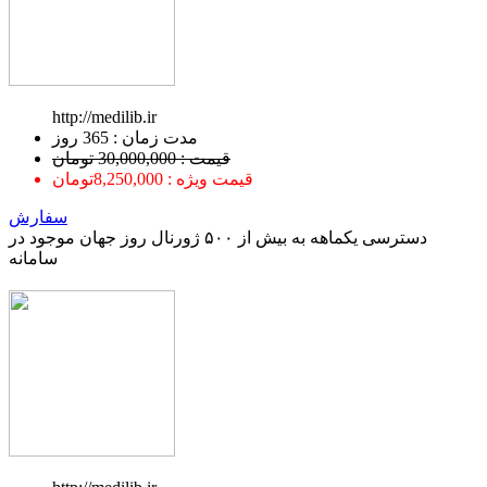
http://medilib.ir
ﻣﺪﺕ ﺯﻣﺎﻥ : 365 ﺭﻭﺯ
قیمت : 30,000,000 تومان
قیمت ویژه : 8,250,000تومان
سفارش
دسترسی یکماهه به بیش از ۵۰۰ ژورنال روز جهان موجود در
سامانه