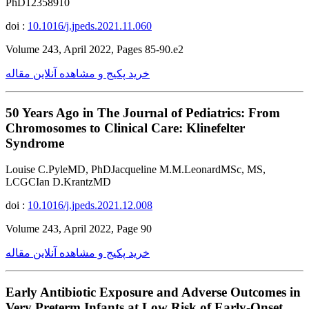
PhD12358910
doi :
10.1016/j.jpeds.2021.11.060
Volume 243, April 2022, Pages 85-90.e2
خرید پکیج و مشاهده آنلاین مقاله
50 Years Ago in The Journal of Pediatrics: From
Chromosomes to Clinical Care: Klinefelter
Syndrome
Louise C.PyleMD, PhDJacqueline M.M.LeonardMSc, MS,
LCGCIan D.KrantzMD
doi :
10.1016/j.jpeds.2021.12.008
Volume 243, April 2022, Page 90
خرید پکیج و مشاهده آنلاین مقاله
Early Antibiotic Exposure and Adverse Outcomes in
Very Preterm Infants at Low Risk of Early-Onset