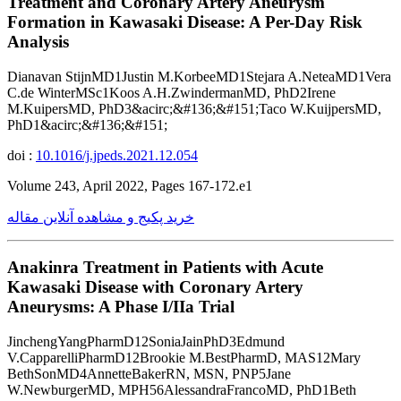
Treatment and Coronary Artery Aneurysm
Formation in Kawasaki Disease: A Per-Day Risk
Analysis
Dianavan StijnMD1Justin M.KorbeeMD1Stejara A.NeteaMD1Vera
C.de WinterMSc1Koos A.H.ZwindermanMD, PhD2Irene
M.KuipersMD, PhD3&acirc;&#136;&#151;Taco W.KuijpersMD,
PhD1&acirc;&#136;&#151;
doi :
10.1016/j.jpeds.2021.12.054
Volume 243, April 2022, Pages 167-172.e1
خرید پکیج و مشاهده آنلاین مقاله
Anakinra Treatment in Patients with Acute
Kawasaki Disease with Coronary Artery
Aneurysms: A Phase I/IIa Trial
JinchengYangPharmD12SoniaJainPhD3Edmund
V.CapparelliPharmD12Brookie M.BestPharmD, MAS12Mary
BethSonMD4AnnetteBakerRN, MSN, PNP5Jane
W.NewburgerMD, MPH56AlessandraFrancoMD, PhD1Beth