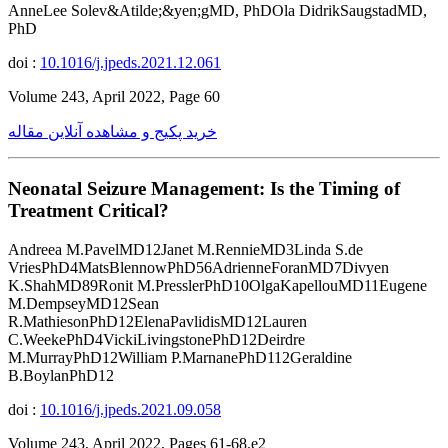
AnneLee Solev&Atilde;&yen;gMD, PhDOla DidrikSaugstadMD,
PhD
doi :
10.1016/j.jpeds.2021.12.061
Volume 243, April 2022, Page 60
خرید پکیج و مشاهده آنلاین مقاله
Neonatal Seizure Management: Is the Timing of
Treatment Critical?
Andreea M.PavelMD12Janet M.RennieMD3Linda S.de
VriesPhD4MatsBlennowPhD56AdrienneForanMD7Divyen
K.ShahMD89Ronit M.PresslerPhD10OlgaKapellouMD11Eugene
M.DempseyMD12Sean
R.MathiesonPhD12ElenaPavlidisMD12Lauren
C.WeekePhD4VickiLivingstonePhD12Deirdre
M.MurrayPhD12William P.MarnanePhD112Geraldine
B.BoylanPhD12
doi :
10.1016/j.jpeds.2021.09.058
Volume 243, April 2022, Pages 61-68.e2