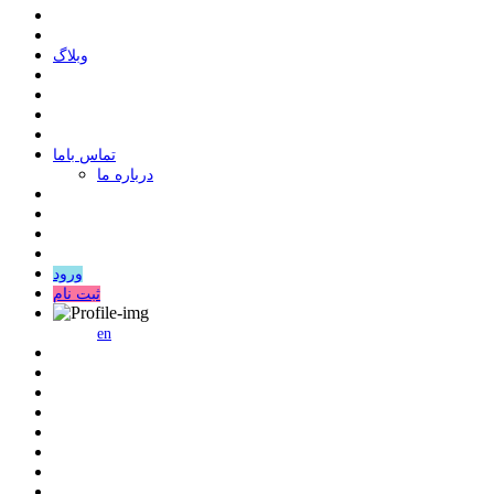
وبلاگ
ﺗﻤﺎﺱ ﺑﺎﻣﺎ
درباره ما
ورود
ثبت نام
en