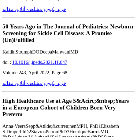
خرید پکیج و مشاهده آنلاین مقاله
50 Years Ago in The Journal of Pediatrics: Newborn
Screening for Sickle Cell Disease: A Promise
(Un)Fulfilled
KaitlinStrumphDODeepaManwaniMD
doi :
10.1016/j.jpeds.2021.11.047
Volume 243, April 2022, Page 68
خرید پکیج و مشاهده آنلاین مقاله
High Healthcare Use at Age 5&Acirc;&nbsp;Years
in a European Cohort of Children Born Very
Preterm
Anna-VeeraSepp&Atilde;&curren;nenMPH, PhD1Elizabeth
S.DraperPhD2StavrosPetrouPhD3HenriqueBarrosMD,