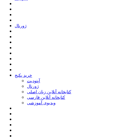
ﮊﻭﺭﻧﺎﻝ
خرید پکیج
ﺁﭘﺘﻮﺩﯾﺖ
ﮊﻭﺭﻧﺎﻝ
کتابخانه آنلاین زبان اصلی
کتابخانه آنلاین فارسی
ویدیوی آموزشی