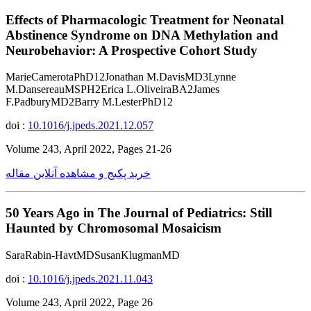
Effects of Pharmacologic Treatment for Neonatal
Abstinence Syndrome on DNA Methylation and
Neurobehavior: A Prospective Cohort Study
MarieCamerotaPhD12Jonathan M.DavisMD3Lynne
M.DansereauMSPH2Erica L.OliveiraBA2James
F.PadburyMD2Barry M.LesterPhD12
doi :
10.1016/j.jpeds.2021.12.057
Volume 243, April 2022, Pages 21-26
خرید پکیج و مشاهده آنلاین مقاله
50 Years Ago in The Journal of Pediatrics: Still
Haunted by Chromosomal Mosaicism
SaraRabin-HavtMDSusanKlugmanMD
doi :
10.1016/j.jpeds.2021.11.043
Volume 243, April 2022, Page 26