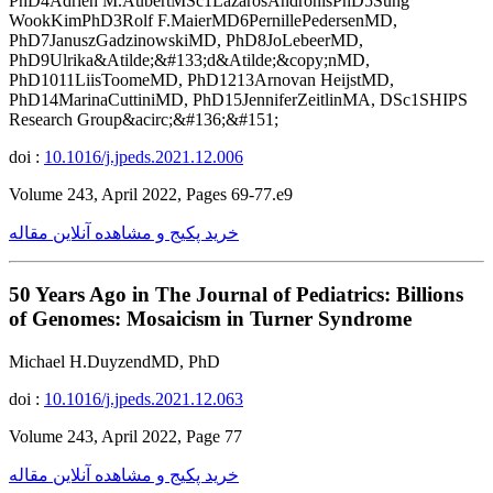
PhD4Adrien M.AubertMSc1LazarosAndronisPhD5Sung
WookKimPhD3Rolf F.MaierMD6PernillePedersenMD,
PhD7JanuszGadzinowskiMD, PhD8JoLebeerMD,
PhD9Ulrika&Atilde;&#133;d&Atilde;&copy;nMD,
PhD1011LiisToomeMD, PhD1213Arnovan HeijstMD,
PhD14MarinaCuttiniMD, PhD15JenniferZeitlinMA, DSc1SHIPS
Research Group&acirc;&#136;&#151;
doi :
10.1016/j.jpeds.2021.12.006
Volume 243, April 2022, Pages 69-77.e9
خرید پکیج و مشاهده آنلاین مقاله
50 Years Ago in The Journal of Pediatrics: Billions
of Genomes: Mosaicism in Turner Syndrome
Michael H.DuyzendMD, PhD
doi :
10.1016/j.jpeds.2021.12.063
Volume 243, April 2022, Page 77
خرید پکیج و مشاهده آنلاین مقاله