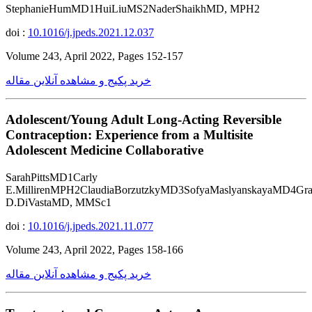
StephanieHumMD1HuiLiuMS2NaderShaikhMD, MPH2
doi :
10.1016/j.jpeds.2021.12.037
Volume 243, April 2022, Pages 152-157
خرید پکیج و مشاهده آنلاین مقاله
Adolescent/Young Adult Long-Acting Reversible
Contraception: Experience from a Multisite
Adolescent Medicine Collaborative
SarahPittsMD1Carly
E.MillirenMPH2ClaudiaBorzutzkyMD3SofyaMaslyanskayaMD4G
D.DiVastaMD, MMSc1
doi :
10.1016/j.jpeds.2021.11.077
Volume 243, April 2022, Pages 158-166
خرید پکیج و مشاهده آنلاین مقاله