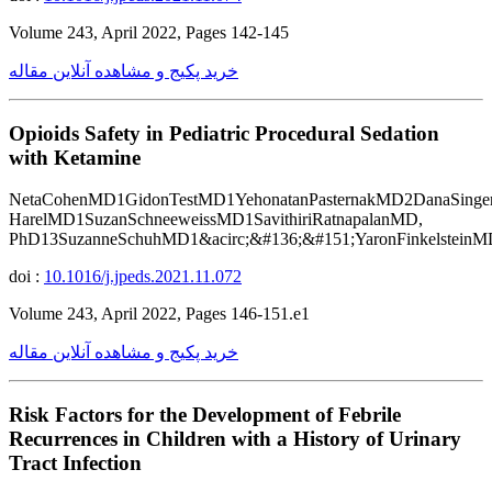
Volume 243, April 2022, Pages 142-145
خرید پکیج و مشاهده آنلاین مقاله
Opioids Safety in Pediatric Procedural Sedation
with Ketamine
NetaCohenMD1GidonTestMD1YehonatanPasternakMD2DanaSinger
HarelMD1SuzanSchneeweissMD1SavithiriRatnapalanMD,
PhD13SuzanneSchuhMD1&acirc;&#136;&#151;YaronFinkelsteinM
doi :
10.1016/j.jpeds.2021.11.072
Volume 243, April 2022, Pages 146-151.e1
خرید پکیج و مشاهده آنلاین مقاله
Risk Factors for the Development of Febrile
Recurrences in Children with a History of Urinary
Tract Infection