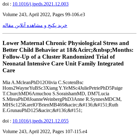
doi :
10.1016/j.jpeds.2021.12.003
Volume 243, April 2022, Pages 99-106.e3
خرید پکیج و مشاهده آنلاین مقاله
Lower Maternal Chronic Physiological Stress and
Better Child Behavior at 18&Acirc;&nbsp;Months:
Follow-Up of a Cluster Randomized Trial of
Neonatal Intensive Care Unit Family Integrated
Care
Mia A.McleanPhD12Olivia C.ScotenBsc
Hons2WayneYuBSc3Xiang Y.YeMSc4JuliePetriePhD5Paige
T.ChurchMD6Amuchou S.SoraishamMD, DM7Lucia
S.MireaPhD8JoanneWeinbergPhD3Anne R.SynnesMDCM,
MHSc125KarelO'BrienMB469&acirc;&#136;&#151;Ruth
E.GrunauPhD125&acirc;&#136;&#151;
doi :
10.1016/j.jpeds.2021.12.055
Volume 243, April 2022, Pages 107-115.e4