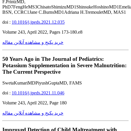
F.PrintzMD,
PhD7FengHeMS3ChisatoShimizuMD1ShinsukeHoshinoMD1EmeliaB
BSN, CCRC1Jane C.BurnsMD1Adriana H.TremouletMD, MAS1
doi :
10.1016/j.jpeds.2021.12.035
Volume 243, April 2022, Pages 173-180.e8
خرید پکیج و مشاهده آنلاین مقاله
50 Years Ago in The Journal of Pediatrics:
Potassium Supplementation in Severe Malnutrition:
The Current Perspective
SwetaKumariMDPiyushGuptaMD, FAMS
doi :
10.1016/j.jpeds.2021.11.046
Volume 243, April 2022, Page 180
خرید پکیج و مشاهده آنلاین مقاله
Improved Detection of Child Maltreatment with