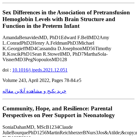
Sex Differences in the Association of Pretransfusion
Hemoglobin Levels with Brain Structure and
Function in the Preterm Infant
AmandaBenavidesMD, PhD1Edward F.BellMD2Amy
L.ConradPhD2Henry A.FeldmanPhD3Michael
K.GeorgieffMD4Cassandra D.JosephsonMD56Timothy
R.KoscikPhD1Sean R.StowellMD, PhD7MarthaSola-
VisnerMD3PegNopoulosMD128
doi :
10.1016/j.jpeds.2021.12.051
Volume 243, April 2022, Pages 78-84.e5
خرید پکیج و مشاهده آنلاین مقاله
Community, Hope, and Resilience: Parental
Perspectives on Peer Support in Neonatology
SoniaDahanMD, MScB1234Claude
JulieBourquePhD1256MartinReichherzerBNurs3Jos&Atilde;&copy