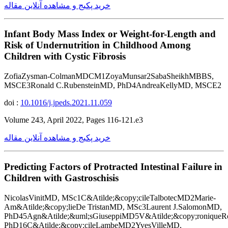
خرید پکیج و مشاهده آنلاین مقاله
Infant Body Mass Index or Weight-for-Length and
Risk of Undernutrition in Childhood Among
Children with Cystic Fibrosis
ZofiaZysman-ColmanMDCM1ZoyaMunsar2SabaSheikhMBBS,
MSCE3Ronald C.RubensteinMD, PhD4AndreaKellyMD, MSCE2
doi :
10.1016/j.jpeds.2021.11.059
Volume 243, April 2022, Pages 116-121.e3
خرید پکیج و مشاهده آنلاین مقاله
Predicting Factors of Protracted Intestinal Failure in
Children with Gastroschisis
NicolasVinitMD, MSc1C&Atilde;&copy;cileTalbotecMD2Marie-
Am&Atilde;&copy;lieDe TristanMD, MSc3Laurent J.SalomonMD,
PhD45Agn&Atilde;&uml;sGiuseppiMD5V&Atilde;&copy;ronique
PhD16C&Atilde;&copy;cileLambeMD2YvesVilleMD,