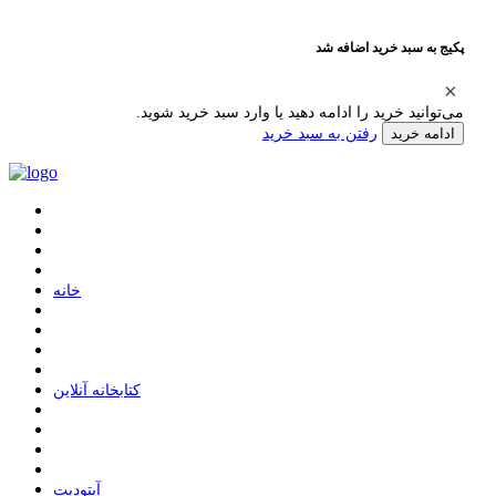
پکیج به سبد خرید اضافه شد
می‌توانید خرید را ادامه دهید یا وارد سبد خرید شوید.
رفتن به سبد خرید
ادامه خرید
ﺧﺎﻧﻪ
ﮐﺘﺎﺑﺨﺎﻧﻪ ﺁﻧﻼﯾﻦ
ﺁﭘﺘﻮﺩﯾﺖ