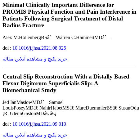
Minimal Clinically Important Difference for
PROMIS Physical Function and Pain Interference in
Patients Following Surgical Treatment of Distal
Radius Fracture
Alex M.HollenbergBSâˆ—Warren C.HammertMDâˆ—
doi :
10.1016/j.jhsa.2021.08.025
خرید پکیج و مشاهده آنلاین مقاله
Central Slip Reconstruction With a Distally Based
Flexor Digitorum Superficialis Slip: A
Biomechanical Study
Jed IanMaslowMDâˆ—Samuel
LouisPoseyMDâ€ NahirHabetMSâ€ MarcDuemmlerBSâ€ SusanOd
¡R. GlennGastonMDâ€ â€¡
doi :
10.1016/j.jhsa.2021.09.010
خرید پکیج و مشاهده آنلاین مقاله