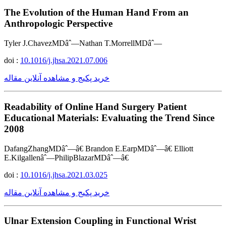
The Evolution of the Human Hand From an
Anthropologic Perspective
Tyler J.ChavezMDâˆ—Nathan T.MorrellMDâˆ—
doi :
10.1016/j.jhsa.2021.07.006
خرید پکیج و مشاهده آنلاین مقاله
Readability of Online Hand Surgery Patient
Educational Materials: Evaluating the Trend Since
2008
DafangZhangMDâˆ—â€ Brandon E.EarpMDâˆ—â€ Elliott
E.Kilgallenâˆ—PhilipBlazarMDâˆ—â€
doi :
10.1016/j.jhsa.2021.03.025
خرید پکیج و مشاهده آنلاین مقاله
Ulnar Extension Coupling in Functional Wrist