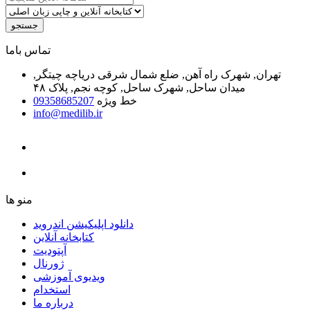
جستجو
ﺗﻤﺎﺱ ﺑﺎﻣﺎ
تهران, شهرک راه آهن, ضلع شمال شرقی دریاچه چیتگر,
میدان ساحل, شهرک ساحل, کوچه نجم, پلاک ۴۸
خط ویژه
09358685207
info@medilib.ir
ﻣﻨﻮ ﻫﺎ
دانلود اپلیکیشن اندروید
ﮐﺘﺎﺑﺨﺎﻧﻪ ﺁﻧﻼﯾﻦ
ﺁﭘﺘﻮﺩﯾﺖ
ﮊﻭﺭﻧﺎﻝ
ویدیوی آموزشی
استخدام
درباره ما