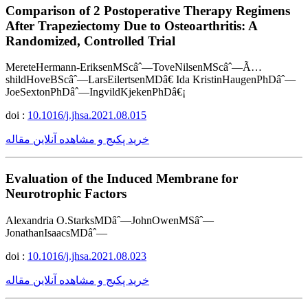
Comparison of 2 Postoperative Therapy Regimens
After Trapeziectomy Due to Osteoarthritis: A
Randomized, Controlled Trial
MereteHermann-EriksenMScâˆ—ToveNilsenMScâˆ—Ã…
shildHoveBScâˆ—LarsEilertsenMDâ€ Ida KristinHaugenPhDâˆ—
JoeSextonPhDâˆ—IngvildKjekenPhDâ€¡
doi :
10.1016/j.jhsa.2021.08.015
خرید پکیج و مشاهده آنلاین مقاله
Evaluation of the Induced Membrane for
Neurotrophic Factors
Alexandria O.StarksMDâˆ—JohnOwenMSâˆ—
JonathanIsaacsMDâˆ—
doi :
10.1016/j.jhsa.2021.08.023
خرید پکیج و مشاهده آنلاین مقاله