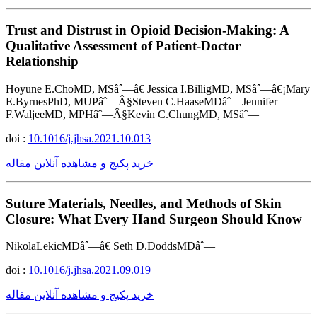
Trust and Distrust in Opioid Decision-Making: A
Qualitative Assessment of Patient-Doctor
Relationship
Hoyune E.ChoMD, MSâˆ—â€ Jessica I.BilligMD, MSâˆ—â€¡Mary
E.ByrnesPhD, MUPâˆ—Â§Steven C.HaaseMDâˆ—Jennifer
F.WaljeeMD, MPHâˆ—Â§Kevin C.ChungMD, MSâˆ—
doi :
10.1016/j.jhsa.2021.10.013
خرید پکیج و مشاهده آنلاین مقاله
Suture Materials, Needles, and Methods of Skin
Closure: What Every Hand Surgeon Should Know
NikolaLekicMDâˆ—â€ Seth D.DoddsMDâˆ—
doi :
10.1016/j.jhsa.2021.09.019
خرید پکیج و مشاهده آنلاین مقاله