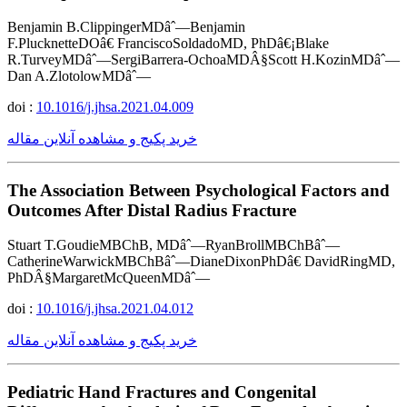
Benjamin B.ClippingerMDâˆ—Benjamin
F.PlucknetteDOâ€ FranciscoSoldadoMD, PhDâ€¡Blake
R.TurveyMDâˆ—SergiBarrera-OchoaMDÂ§Scott H.KozinMDâˆ—
Dan A.ZlotolowMDâˆ—
doi :
10.1016/j.jhsa.2021.04.009
خرید پکیج و مشاهده آنلاین مقاله
The Association Between Psychological Factors and
Outcomes After Distal Radius Fracture
Stuart T.GoudieMBChB, MDâˆ—RyanBrollMBChBâˆ—
CatherineWarwickMBChBâˆ—DianeDixonPhDâ€ DavidRingMD,
PhDÂ§MargaretMcQueenMDâˆ—
doi :
10.1016/j.jhsa.2021.04.012
خرید پکیج و مشاهده آنلاین مقاله
Pediatric Hand Fractures and Congenital