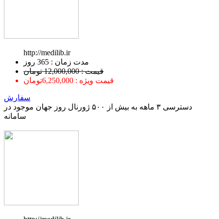
http://medilib.ir
ﻣﺪﺕ ﺯﻣﺎﻥ : 365 ﺭﻭﺯ
قیمت : 12,000,000 تومان
قیمت ویژه : 6,250,000تومان
سفارش
دسترسی ۳ ماهه به بیش از ۵۰۰ ژورنال روز جهان موجود در
سامانه