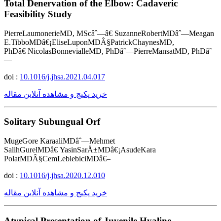
Total Denervation of the Elbow: Cadaveric
Feasibility Study
PierreLaumonerieMD, MScâˆ—â€ SuzanneRobertMDâˆ—Meagan
E.TibboMDâ€¡EliseLuponMDÂ§PatrickChaynesMD,
PhDâ€ NicolasBonnevialleMD, PhDâˆ—PierreMansatMD, PhDâˆ
—
doi :
10.1016/j.jhsa.2021.04.017
خرید پکیج و مشاهده آنلاین مقاله
Solitary Subungual Orf
MugeGore KaraaliMDâˆ—Mehmet
SalihGurelMDâ€ YasinSarÄ±MDâ€¡AsudeKara
PolatMDÂ§CemLeblebiciMDâ€–
doi :
10.1016/j.jhsa.2020.12.010
خرید پکیج و مشاهده آنلاین مقاله
Atypical Presentation of Juvenile Hyaline