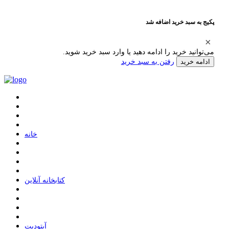
پکیج به سبد خرید اضافه شد
می‌توانید خرید را ادامه دهید یا وارد سبد خرید شوید.
رفتن به سبد خرید
ادامه خرید
ﺧﺎﻧﻪ
ﮐﺘﺎﺑﺨﺎﻧﻪ ﺁﻧﻼﯾﻦ
ﺁﭘﺘﻮﺩﯾﺖ