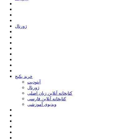
ﮊﻭﺭﻧﺎﻝ
خرید پکیج
ﺁﭘﺘﻮﺩﯾﺖ
ﮊﻭﺭﻧﺎﻝ
کتابخانه آنلاین زبان اصلی
کتابخانه آنلاین فارسی
ویدیوی آموزشی