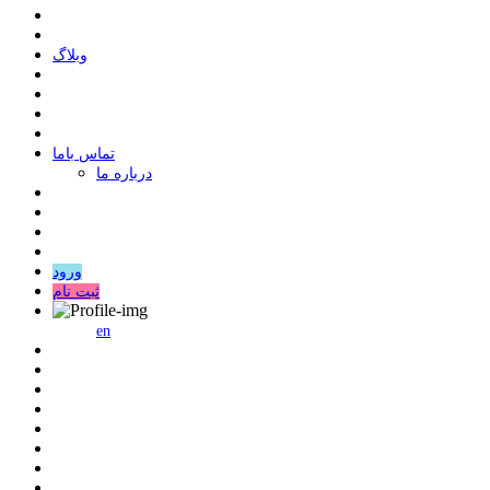
وبلاگ
ﺗﻤﺎﺱ ﺑﺎﻣﺎ
درباره ما
ورود
ثبت نام
en