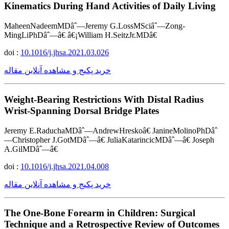
Kinematics During Hand Activities of Daily Living
MaheenNadeemMDâˆ—Jeremy G.LossMSciâˆ—Zong-
MingLiPhDâˆ—â€ â€¡William H.SeitzJr.MDâ€
doi :
10.1016/j.jhsa.2021.03.026
خرید پکیج و مشاهده آنلاین مقاله
Weight-Bearing Restrictions With Distal Radius
Wrist-Spanning Dorsal Bridge Plates
Jeremy E.RaduchaMDâˆ—AndrewHreskoâ€ JanineMolinoPhDâˆ
—Christopher J.GotMDâˆ—â€ JuliaKatarincicMDâˆ—â€ Joseph
A.GilMDâˆ—â€
doi :
10.1016/j.jhsa.2021.04.008
خرید پکیج و مشاهده آنلاین مقاله
The One-Bone Forearm in Children: Surgical
Technique and a Retrospective Review of Outcomes