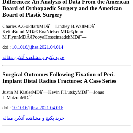
Differences: An Analysis of Data From the American
Board of Orthopaedic Surgery and the American
Board of Plastic Surgery
Charles A.GoldfarbMDâˆ—Lindley B.WallMDâˆ—
KeithBrandtMDâ€ EnaNielsenMDâ€¡John
M.FlynnMDÂ§PooyaHosseinzadehMDâˆ—
doi :
10.1016/j.jhsa.2021.04.014
خرید پکیج و مشاهده آنلاین مقاله
Surgical Outcomes Following Fixation of Peri-
Implant Distal Radius Fractures: A Case Series
Justin M.KistlerMDâˆ—Kevin F.LutskyMDâˆ—Jonas
L.MatzonMDâˆ—
doi :
10.1016/j.jhsa.2021.04.016
خرید پکیج و مشاهده آنلاین مقاله