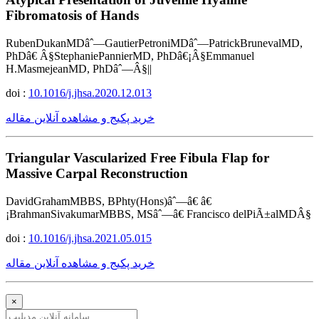
Fibromatosis of Hands
RubenDukanMDâˆ—GautierPetroniMDâˆ—PatrickBrunevalMD,
PhDâ€ Â§StephaniePannierMD, PhDâ€¡Â§Emmanuel
H.MasmejeanMD, PhDâˆ—Â§||
doi :
10.1016/j.jhsa.2020.12.013
خرید پکیج و مشاهده آنلاین مقاله
Triangular Vascularized Free Fibula Flap for
Massive Carpal Reconstruction
DavidGrahamMBBS, BPhty(Hons)âˆ—â€ â€
¡BrahmanSivakumarMBBS, MSâˆ—â€ Francisco delPiÃ±alMDÂ§
doi :
10.1016/j.jhsa.2021.05.015
خرید پکیج و مشاهده آنلاین مقاله
×