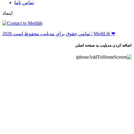
ﺗﻤﺎﺱ ﺑﺎﻣﺎ
اینماد
ﺗﻤﺎﻣﻲ ﺣﻘﻮﻕ ﺑﺮاﻱ ﻣﺪﻳﻠﻴﺐ ﻣﺤﻔﻮﻅ اﺳﺖ 2026 | MediLib ❤
اضافه کردن مدیلیب به صفحه اصلی