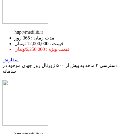
http://medilib.ir
ﻣﺪﺕ ﺯﻣﺎﻥ : 365 ﺭﻭﺯ
قیمت : 12,000,000 تومان
قیمت ویژه : 6,250,000تومان
سفارش
دسترسی ۳ ماهه به بیش از ۵۰۰ ژورنال روز جهان موجود در
سامانه