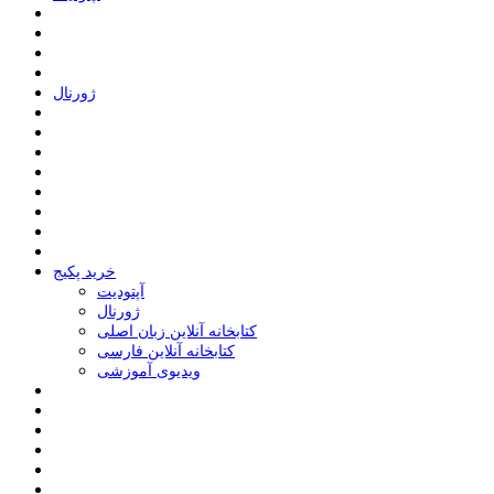
ﮊﻭﺭﻧﺎﻝ
خرید پکیج
ﺁﭘﺘﻮﺩﯾﺖ
ﮊﻭﺭﻧﺎﻝ
کتابخانه آنلاین زبان اصلی
کتابخانه آنلاین فارسی
ویدیوی آموزشی