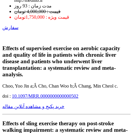
http://medilib.ir
ﻣﺪﺕ ﺯﻣﺎﻥ : 93 ﺭﻭﺯ
قیمت : 4,000,000 تومان
قیمت ویژه : 1,750,000تومان
سفارش
Effects of supervised exercise on aerobic capacity
and quality of life in patients with chronic liver
disease and patients who underwent liver
transplantation: a systematic review and meta-
analysis.
Choo, Yoo Jin a;Â Cho, Chan Woo b;Â Chang, Min Cheol c.
doi :
10.1097/MRR.0000000000000502
خرید پکیج و مشاهده آنلاین مقاله
Effects of sling exercise therapy on post-stroke
walking impairment: a systematic review and meta-