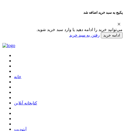
پکیج به سبد خرید اضافه شد
می‌توانید خرید را ادامه دهید یا وارد سبد خرید شوید.
رفتن به سبد خرید
ادامه خرید
ﺧﺎﻧﻪ
ﮐﺘﺎﺑﺨﺎﻧﻪ ﺁﻧﻼﯾﻦ
ﺁﭘﺘﻮﺩﯾﺖ