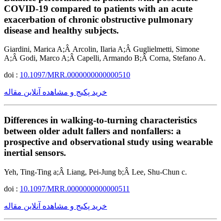
COVID-19 compared to patients with an acute
exacerbation of chronic obstructive pulmonary
disease and healthy subjects.
Giardini, Marica A;Â Arcolin, Ilaria A;Â Guglielmetti, Simone
A;Â Godi, Marco A;Â Capelli, Armando B;Â Corna, Stefano A.
doi :
10.1097/MRR.0000000000000510
خرید پکیج و مشاهده آنلاین مقاله
Differences in walking-to-turning characteristics
between older adult fallers and nonfallers: a
prospective and observational study using wearable
inertial sensors.
Yeh, Ting-Ting a;Â Liang, Pei-Jung b;Â Lee, Shu-Chun c.
doi :
10.1097/MRR.0000000000000511
خرید پکیج و مشاهده آنلاین مقاله