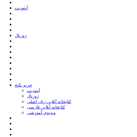
ﺁﭘﺘﻮﺩﯾﺖ
ﮊﻭﺭﻧﺎﻝ
خرید پکیج
ﺁﭘﺘﻮﺩﯾﺖ
ﮊﻭﺭﻧﺎﻝ
کتابخانه آنلاین زبان اصلی
کتابخانه آنلاین فارسی
ویدیوی آموزشی