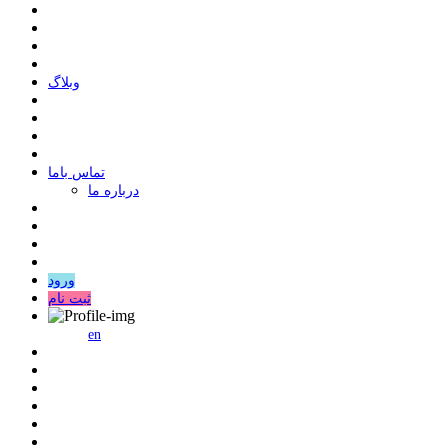
وبلاگ
ﺗﻤﺎﺱ ﺑﺎﻣﺎ
درباره ما
ورود
ثبت نام
en