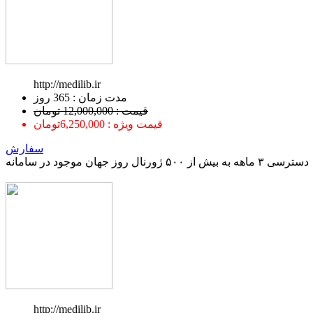
http://medilib.ir
ﻣﺪﺕ ﺯﻣﺎﻥ : 365 ﺭﻭﺯ
قیمت : 12,000,000 تومان
قیمت ویژه : 6,250,000تومان
سفارش
دسترسی ۳ ماهه به بیش از ۵۰۰ ژورنال روز جهان موجود در سامانه
http://medilib.ir