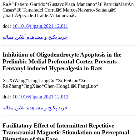
RaÃºlFabero-Garrido*GustavoPlaza-Manzano*â€ PatriciaMartÃ­n-
Casas*â€ Tamaradel Corralâ€ MarcosNavarro-Santanaâ€
¡IbaiLÃ³pez-de-Uralde-Villanuevaâ€
doi :
10.1016/j.jpain.2021.12.011
خرید پکیج و مشاهده آنلاین مقاله
Inhibition of Oligodendrocyte Apoptosis in the
Prelimbic Medial Prefrontal Cortex Prevents
Fentanyl-induced Hyperalgesia in Rats
Xi-XiWang*Ling-LingCui*Si-FeiGan*Ze-
RuZhang*JingXiao*Chen-HongLiâ€ FangLuo*
doi :
10.1016/j.jpain.2021.12.012
خرید پکیج و مشاهده آنلاین مقاله
Facilitatory Effect of Intermittent Repetitive
Transcranial Magnetic Stimulation on Perceptual
Distortion of the Face