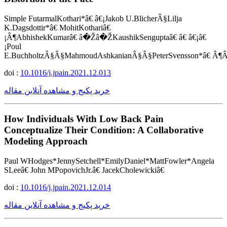
Simple FutarmalKothari*â€ â€¡Jakob U.BlicherÂ§Lilja
K.Dagsdottir*â€ MohitKothariâ€
¡Â¶AbhishekKumarâ€ â�Žâ�ŽKaushikSenguptaâ€ â€ â€¡â€
¡Poul
E.BuchholtzÂ§Â§MahmoudAshkanianÂ§Â§PeterSvensson*â€ Â¶
doi :
10.1016/j.jpain.2021.12.013
خرید پکیج و مشاهده آنلاین مقاله
How Individuals With Low Back Pain
Conceptualize Their Condition: A Collaborative
Modeling Approach
Paul WHodges*JennySetchell*EmilyDaniel*MattFowler*Angela
SLeeâ€ John MPopovichJr.â€ JacekCholewickiâ€
doi :
10.1016/j.jpain.2021.12.014
خرید پکیج و مشاهده آنلاین مقاله