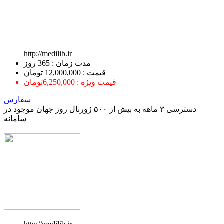
http://medilib.ir
ﻣﺪﺕ ﺯﻣﺎﻥ : 365 ﺭﻭﺯ
قیمت : 12,000,000 تومان
قیمت ویژه : 6,250,000تومان
سفارش
دسترسی ۳ ماهه به بیش از ۵۰۰ ژورنال روز جهان موجود در
سامانه