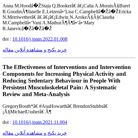
Anna M.Hoodâ�ŽStaja Q.Bookerâ€ â€¡Calia A.MoraisÂ§Burel
R.GoodinÂ¶Janelle E.Letzenâ•‘Lisa C.Campbellâ�Žâ�ŽEricka
N.Merriwetherâ€ â€ â€¡â€¡Edwin N.ArokeÂ§Â§Claudia
M.Campbellâ•‘Vani A.MathurÂ¶Â¶â•‘â•‘Mary
R.Janevicâ�Žâ�Žâ�Ž
doi :
10.1016/j.jpain.2022.01.008
خرید پکیج و مشاهده آنلاین مقاله
The Effectiveness of Interventions and Intervention
Components for Increasing Physical Activity and
Reducing Sedentary Behaviour in People With
Persistent Musculoskeletal Pain: A Systematic
Review and Meta-Analysis
GregoryBooth*â€ #AnaHowarthâ€ BrendonStubbsâ€
¡Â§MichaelUssherâ€ Â¶
doi :
10.1016/j.jpain.2021.11.004
خرید پکیج و مشاهده آنلاین مقاله