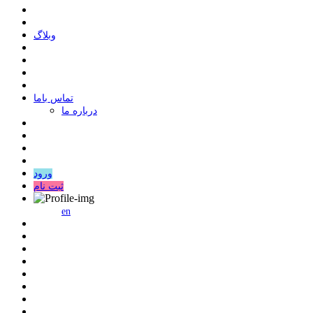
وبلاگ
ﺗﻤﺎﺱ ﺑﺎﻣﺎ
درباره ما
ورود
ثبت نام
en