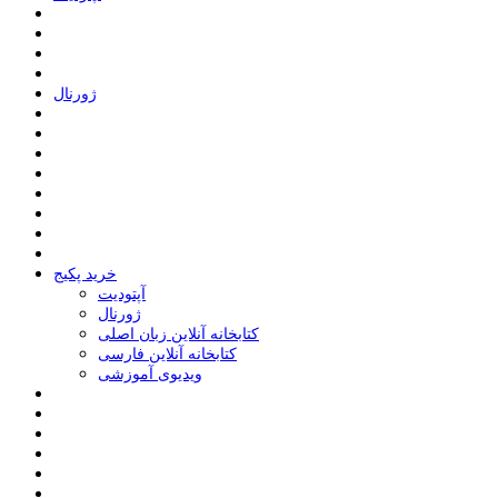
ﮊﻭﺭﻧﺎﻝ
خرید پکیج
ﺁﭘﺘﻮﺩﯾﺖ
ﮊﻭﺭﻧﺎﻝ
کتابخانه آنلاین زبان اصلی
کتابخانه آنلاین فارسی
ویدیوی آموزشی