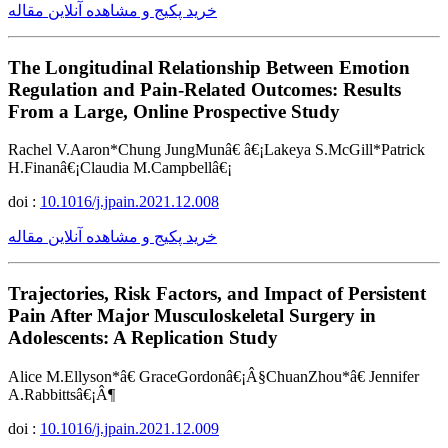
خرید پکیج و مشاهده آنلاین مقاله
The Longitudinal Relationship Between Emotion
Regulation and Pain-Related Outcomes: Results
From a Large, Online Prospective Study
Rachel V.Aaron*Chung JungMunâ€ â€¡Lakeya S.McGill*Patrick
H.Finanâ€¡Claudia M.Campbellâ€¡
doi :
10.1016/j.jpain.2021.12.008
خرید پکیج و مشاهده آنلاین مقاله
Trajectories, Risk Factors, and Impact of Persistent
Pain After Major Musculoskeletal Surgery in
Adolescents: A Replication Study
Alice M.Ellyson*â€ GraceGordonâ€¡Â§ChuanZhou*â€ Jennifer
A.Rabbittsâ€¡Â¶
doi :
10.1016/j.jpain.2021.12.009