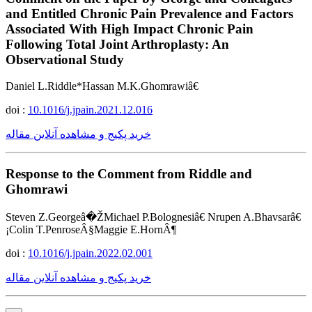
and Entitled Chronic Pain Prevalence and Factors
Associated With High Impact Chronic Pain
Following Total Joint Arthroplasty: An
Observational Study
Daniel L.Riddle*Hassan M.K.Ghomrawiâ€
doi :
10.1016/j.jpain.2021.12.016
خرید پکیج و مشاهده آنلاین مقاله
Response to the Comment from Riddle and
Ghomrawi
Steven Z.Georgeâ�ŽMichael P.Bolognesiâ€ Nrupen A.Bhavsarâ€
¡Colin T.PenroseÂ§Maggie E.HornÂ¶
doi :
10.1016/j.jpain.2022.02.001
خرید پکیج و مشاهده آنلاین مقاله