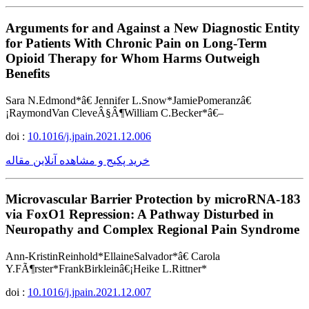
Arguments for and Against a New Diagnostic Entity
for Patients With Chronic Pain on Long-Term
Opioid Therapy for Whom Harms Outweigh
Benefits
Sara N.Edmond*â€ Jennifer L.Snow*JamiePomeranzâ€
¡RaymondVan CleveÂ§Â¶William C.Becker*â€–
doi :
10.1016/j.jpain.2021.12.006
خرید پکیج و مشاهده آنلاین مقاله
Microvascular Barrier Protection by microRNA-183
via FoxO1 Repression: A Pathway Disturbed in
Neuropathy and Complex Regional Pain Syndrome
Ann-KristinReinhold*EllaineSalvador*â€ Carola
Y.FÃ¶rster*FrankBirkleinâ€¡Heike L.Rittner*
doi :
10.1016/j.jpain.2021.12.007