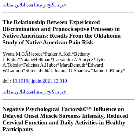
خرید پکیج و مشاهده آنلاین مقاله
The Relationship Between Experienced
Discrimination and Pronociceptive Processes in
Native Americans: Results From the Oklahoma
Study of Native American Pain Risk
Yvette M.GÃ¼ereca*Parker A.Kell*Bethany
L.Kuhn*NatalieHellman*Cassandra A.Sturycz*Tyler
A.Toledo*Felicitas A.Huber*MaraDemuth*Edward
W.Lannon*ShreelaPalitâ€ Joanna O.Shadlow*Jamie L.Rhudy*
doi :
10.1016/j.jpain.2021.12.010
خرید پکیج و مشاهده آنلاین مقاله
Negative Psychological Factorsâ€™ Influence on
Delayed Onset Muscle Soreness Intensity, Reduced
Cervical Function and Daily Activities in Healthy
Participants