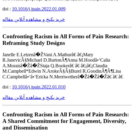
doi :
10.1016/j.jpain.2022.01.009
خرید پکیج و مشاهده آنلاین مقاله
Confronting Racism in All Forms of Pain Research:
Reframing Study Designs
Janelle E.Letzenâ�ŽVani A.Mathurâ€ â€¡Mary
R.JanevicÂ§Michael D.BurtonÂ¶Anna M.Hoodâ•‘Calia
A.Moraisâ�Žâ�ŽStaja Q.Bookerâ€ â€ â€¡â€¡Claudia
M.Campbell*Edwin N.ArokeÂ§Â§Burel R.GoodinÂ¶Â¶Lisa
C.Campbellâ•‘â•‘Ericka N.Merriwetherâ�Žâ�Žâ�Žâ€ â€ â€
doi :
10.1016/j.jpain.2022.01.010
خرید پکیج و مشاهده آنلاین مقاله
Confronting Racism in All Forms of Pain Research:
A Shared Commitment for Engagement, Diversity,
and Dissemination