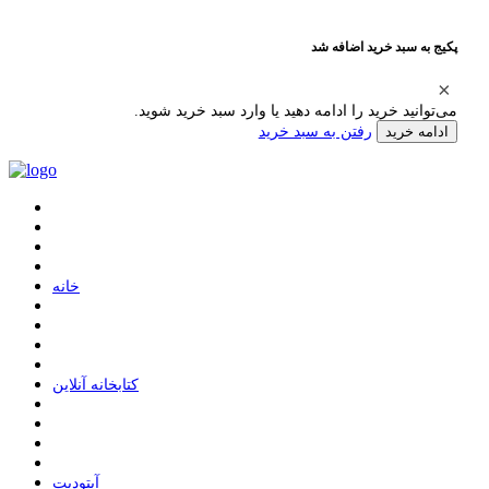
پکیج به سبد خرید اضافه شد
می‌توانید خرید را ادامه دهید یا وارد سبد خرید شوید.
رفتن به سبد خرید
ادامه خرید
ﺧﺎﻧﻪ
ﮐﺘﺎﺑﺨﺎﻧﻪ ﺁﻧﻼﯾﻦ
ﺁﭘﺘﻮﺩﯾﺖ