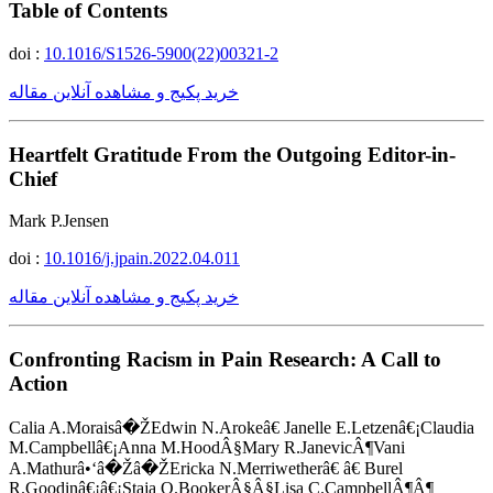
Table of Contents
doi :
10.1016/S1526-5900(22)00321-2
خرید پکیج و مشاهده آنلاین مقاله
Heartfelt Gratitude From the Outgoing Editor-in-
Chief
Mark P.Jensen
doi :
10.1016/j.jpain.2022.04.011
خرید پکیج و مشاهده آنلاین مقاله
Confronting Racism in Pain Research: A Call to
Action
Calia A.Moraisâ�ŽEdwin N.Arokeâ€ Janelle E.Letzenâ€¡Claudia
M.Campbellâ€¡Anna M.HoodÂ§Mary R.JanevicÂ¶Vani
A.Mathurâ•‘â�Žâ�ŽEricka N.Merriwetherâ€ â€ Burel
R.Goodinâ€¡â€¡Staja Q.BookerÂ§Â§Lisa C.CampbellÂ¶Â¶