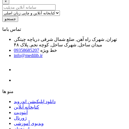
×
جستجو
ﺗﻤﺎﺱ ﺑﺎﻣﺎ
تهران, شهرک راه آهن, ضلع شمال شرقی دریاچه چیتگر,
میدان ساحل, شهرک ساحل, کوچه نجم, پلاک ۴۸
خط ویژه
09358685207
info@medilib.ir
ﻣﻨﻮ ﻫﺎ
دانلود اپلیکیشن اندروید
ﮐﺘﺎﺑﺨﺎﻧﻪ ﺁﻧﻼﯾﻦ
ﺁﭘﺘﻮﺩﯾﺖ
ﮊﻭﺭﻧﺎﻝ
ویدیوی آموزشی
استخدام