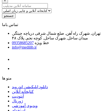
×
جستجو
ﺗﻤﺎﺱ ﺑﺎﻣﺎ
تهران, شهرک راه آهن, ضلع شمال شرقی دریاچه چیتگر,
میدان ساحل, شهرک ساحل, کوچه نجم, پلاک ۴۸
خط ویژه
09358685207
info@medilib.ir
ﻣﻨﻮ ﻫﺎ
دانلود اپلیکیشن اندروید
ﮐﺘﺎﺑﺨﺎﻧﻪ ﺁﻧﻼﯾﻦ
ﺁﭘﺘﻮﺩﯾﺖ
ﮊﻭﺭﻧﺎﻝ
ویدیوی آموزشی
استخدام