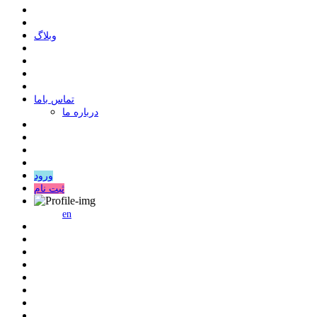
وبلاگ
ﺗﻤﺎﺱ ﺑﺎﻣﺎ
درباره ما
ورود
ثبت نام
en