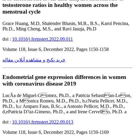
testosterone ratios in healthy women across the
menstrual cycle
Grace Huang, M.D, Shalender Bhasin, M.B., B.S., Karol Pencina,
Ph.D., Ming Cheng, M.S., and Ravi Jasuja, Ph.D
doi :
10.1016/j.fertnstert.2022.09.011
Volume 118, Issue 6, December 2022, Pages 1150-1158
خرید پکیج و مشاهده آنلاین مقاله
Endometrial gene expression differences in women
with coronavirus disease 2019
LucÃ­a de Miguel-Gomez, Ph.D., a Patricia Sebastian-Leon,
Ph.D., a Monica Romeu, M.D., Ph.D., b,cNuria Pellicer, M.D.,
Ph.D., b,c Amparo Faus, B.Sc., a Antonio Pellicer, M.D., Ph.D.,
d,ePatricia D?az-Gimeno, Ph.D., a and Irene Cervello, Ph.D. a
doi :
10.1016/j.fertnstert.2022.09.013
Volume 118, Issue 6, December 2022, Pages 1159-1169