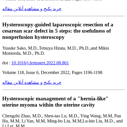
خرید پکیج و مشاهده آنلاین مقاله
Hysteroscopy-guided laparoscopic resection of a
cesarean scar defect in 5 steps: the usefulness of
nonperfusion hysteroscopy
Yusuke Sako, M.D.,Tetsuya Hirata, M.D., Ph.D.,and Mikio
Momoeda, M.D., Ph.D.
doi :
10.1016/j.fertnstert.2022.08.861
Volume 118, Issue 6, December 2022, Pages 1196-1198
خرید پکیج و مشاهده آنلاین مقاله
Hysteroscopic management of a "hernia-like"
uterine myoma within the uterine cavity
Chengzhi Zhao, M.D., Shen-tao Lu, M.D., Ying Wang, M.M, Pan
Hu, M.M, Li Yan, M.M, Ming-bo Liu, M.M,Lu-bin Liu, M.D., and
Li Lei, M.M