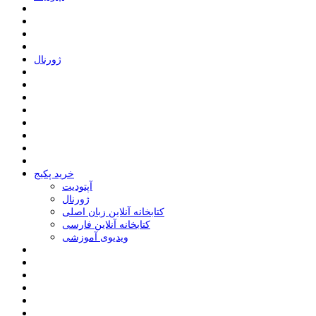
ﮊﻭﺭﻧﺎﻝ
خرید پکیج
ﺁﭘﺘﻮﺩﯾﺖ
ﮊﻭﺭﻧﺎﻝ
کتابخانه آنلاین زبان اصلی
کتابخانه آنلاین فارسی
ویدیوی آموزشی