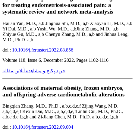
for treating endometriosis-associated pain: a
systematic review and network meta-analysis
Hailan Yan, M.D., a,b Jinghua Shi, M.D., a,b Xiaoyan Li, M.D., a,b
Yi Dai, M.D., a,b Yushi Wu, M.D., a,bJing Zhang, M.D., a,b
Zhiyue Gu, M.D., a,b Chenyu Zhang, M.D., a,b and Jinhua Leng,
M.D., Ph.D. a,b
doi :
10.1016/j.fertnstert.2022.08.856
Volume 118, Issue 6, December 2022, Pages 1102-1116
خرید پکیج و مشاهده آنلاین مقاله
Associations of maternal obesity, frozen embryos,
and offspring adverse cardiometabolic alterations
Bingqian Zhang, M.D., Ph.D., a,b,c,d,e,f Zijing Wang, M.D.,
a,b,c,d,e,f Kexin Dai, M.D., a,b,c,d,e,fLinlin Cui, M.D., Ph.D.,
a,b,c,d,e,f,g,h and Zi-Jiang Chen, M.D., Ph.D. a,b,c,d,e,f,g,h
doi :
10.1016/j.fertnstert.2022.09.004