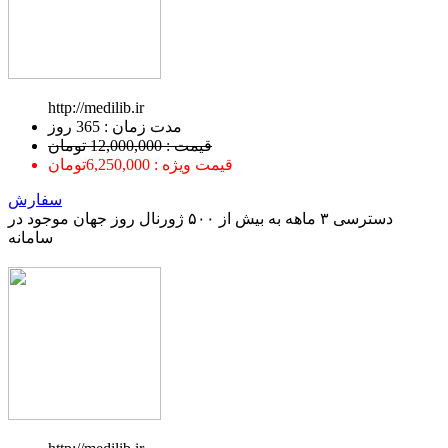
http://medilib.ir
ﻣﺪﺕ ﺯﻣﺎﻥ : 365 ﺭﻭﺯ
قیمت : 12,000,000 تومان
قیمت ویژه : 6,250,000تومان
سفارش
دسترسی ۳ ماهه به بیش از ۵۰۰ ژورنال روز جهان موجود در
سامانه