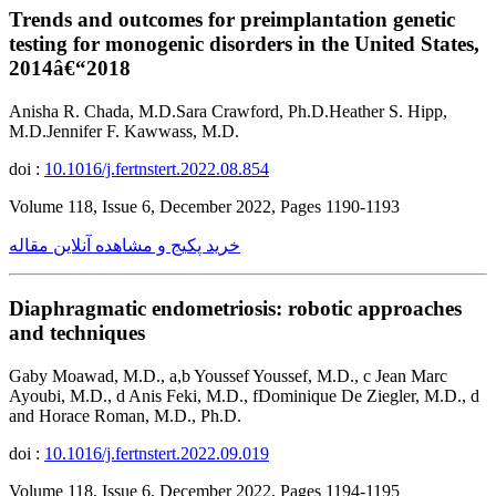
Trends and outcomes for preimplantation genetic
testing for monogenic disorders in the United States,
2014â€“2018
Anisha R. Chada, M.D.Sara Crawford, Ph.D.Heather S. Hipp,
M.D.Jennifer F. Kawwass, M.D.
doi :
10.1016/j.fertnstert.2022.08.854
Volume 118, Issue 6, December 2022, Pages 1190-1193
خرید پکیج و مشاهده آنلاین مقاله
Diaphragmatic endometriosis: robotic approaches
and techniques
Gaby Moawad, M.D., a,b Youssef Youssef, M.D., c Jean Marc
Ayoubi, M.D., d Anis Feki, M.D., fDominique De Ziegler, M.D., d
and Horace Roman, M.D., Ph.D.
doi :
10.1016/j.fertnstert.2022.09.019
Volume 118, Issue 6, December 2022, Pages 1194-1195