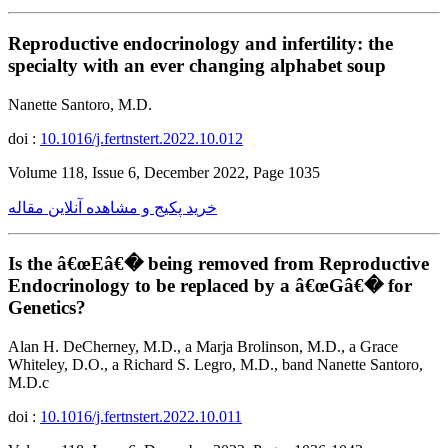
Reproductive endocrinology and infertility: the
specialty with an ever changing alphabet soup
Nanette Santoro, M.D.
doi :
10.1016/j.fertnstert.2022.10.012
Volume 118, Issue 6, December 2022, Page 1035
خرید پکیج و مشاهده آنلاین مقاله
Is the â€œEâ€� being removed from Reproductive
Endocrinology to be replaced by a â€œGâ€� for
Genetics?
Alan H. DeCherney, M.D., a Marja Brolinson, M.D., a Grace
Whiteley, D.O., a Richard S. Legro, M.D., band Nanette Santoro,
M.D.c
doi :
10.1016/j.fertnstert.2022.10.011