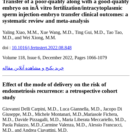
Transfer of a poor-quality along with a good-quality
embryo on inÂ vitro fertilization/intracytoplasmic
sperm injection-embryo transfer clinical outcomes: a
systematic review and meta-analysis
Yaling Xiao, M.M., Xue Wang, M.D., Ting Gui, M.D., Tao Tao,
M.D., and Wei Xiong, M.M.
doi :
10.1016/j.fertnstert.2022.08.848
Volume 118, Issue 6, December 2022, Pages 1066-1079
خرید پکیج و مشاهده آنلاین مقاله
Effect of the mode of delivery on the risk of
endometriosis recurrence: a retrospective cohort
study
Giovanni Delli Carpini, M.D., Luca Giannella, M.D., Jacopo Di
Giuseppe, M.D., Michele Montanari, M.D.,Mariasole Fichera,
M.D., Davide Pizzagalli, M.D., Maria Liberata Meccariello, M.D.,
Paola Palazzo, M.D.,Carmine Valenza, M.D., Alessio Francucci,
M.D., and Andrea Ciavattini, M.D.