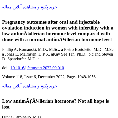
خرید پکیج و مشاهده آنلاین مقاله
Pregnancy outcomes after oral and injectable
ovulation induction in women with infertility with a
low antimÃ¼llerian hormone level compared with
those with a normal antimÃ¼llerian hormone level
Phillip A. Romanski, M.D., M.Sc., a Pietro Bortoletto, M.D., M.Sc.,
a Jonas E. Malmsten, D.P.S., aKay See Tan, Ph.D., b,c and Steven
D. Spandorfer, M.D. a
doi :
10.1016/j.fertnstert.2022.09.010
Volume 118, Issue 6, December 2022, Pages 1048-1056
خرید پکیج و مشاهده آنلاین مقاله
Low antimÃƒÂ¼llerian hormone? Not all hope is
lost
Olivia Carpinello, M.D.