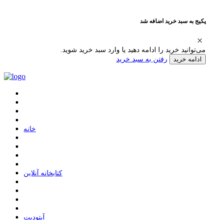
پکیج به سبد خرید اضافه شد
می‌توانید خرید را ادامه دهید یا وارد سبد خرید شوید.
رفتن به سبد خرید
ادامه خرید
ﺧﺎﻧﻪ
ﮐﺘﺎﺑﺨﺎﻧﻪ ﺁﻧﻼﯾﻦ
ﺁﭘﺘﻮﺩﯾﺖ