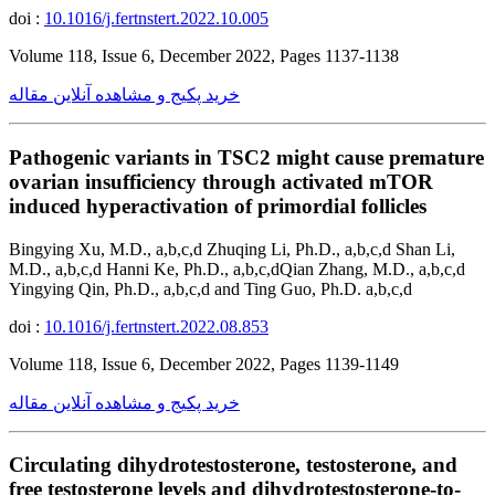
doi :
10.1016/j.fertnstert.2022.10.005
Volume 118, Issue 6, December 2022, Pages 1137-1138
خرید پکیج و مشاهده آنلاین مقاله
Pathogenic variants in TSC2 might cause premature
ovarian insufficiency through activated mTOR
induced hyperactivation of primordial follicles
Bingying Xu, M.D., a,b,c,d Zhuqing Li, Ph.D., a,b,c,d Shan Li,
M.D., a,b,c,d Hanni Ke, Ph.D., a,b,c,dQian Zhang, M.D., a,b,c,d
Yingying Qin, Ph.D., a,b,c,d and Ting Guo, Ph.D. a,b,c,d
doi :
10.1016/j.fertnstert.2022.08.853
Volume 118, Issue 6, December 2022, Pages 1139-1149
خرید پکیج و مشاهده آنلاین مقاله
Circulating dihydrotestosterone, testosterone, and
free testosterone levels and dihydrotestosterone-to-