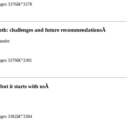
Pages 3376â€“3378
nth: challenges and future recommendationsÂ
ander
Pages 3379â€“3381
but it starts with usÂ
Pages 3382â€“3384