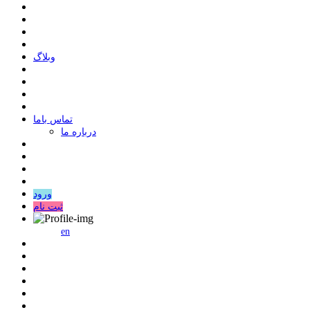
وبلاگ
ﺗﻤﺎﺱ ﺑﺎﻣﺎ
درباره ما
ورود
ثبت نام
en