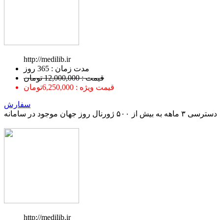
http://medilib.ir
ﻣﺪﺕ ﺯﻣﺎﻥ : 365 ﺭﻭﺯ
قیمت : 12,000,000 تومان
قیمت ویژه : 6,250,000تومان
سفارش
دسترسی ۳ ماهه به بیش از ۵۰۰ ژورنال روز جهان موجود در سامانه
http://medilib.ir