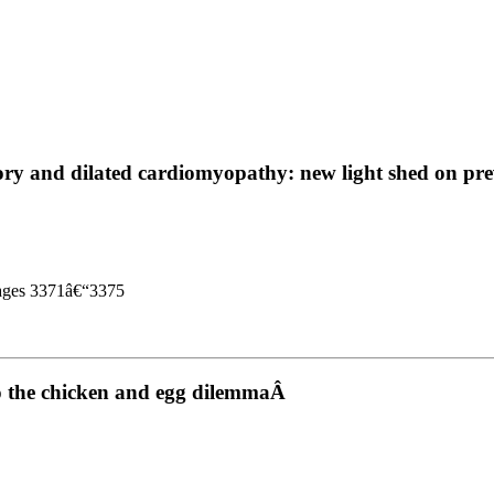
ory and dilated cardiomyopathy: new light shed on pr
Pages 3371â€“3375
into the chicken and egg dilemmaÂ