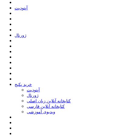
ﺁﭘﺘﻮﺩﯾﺖ
ﮊﻭﺭﻧﺎﻝ
خرید پکیج
ﺁﭘﺘﻮﺩﯾﺖ
ﮊﻭﺭﻧﺎﻝ
کتابخانه آنلاین زبان اصلی
کتابخانه آنلاین فارسی
ویدیوی آموزشی