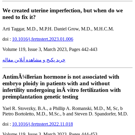
We created uterine imperfection, but when do we
need to fix it?
Arti Taggar, M.D., M.P.H. Daniel Grow, M.D., M.H.C.M.
doi :
10.1016/j.fertnstert.2023.01.006
Volume 119, Issue 3, March 2023, Pages 442-443
خرید پکیج و مشاهده آنلاین مقاله
AntimÃ¼llerian hormone is not associated with
embryo ploidy in patients with and without
infertility undergoing inÂ vitro fertilization with
preimplantation genetic testing
Yael R. Stovezky, B.A., a Phillip A. Romanski, M.D., M, Sc, b
Pietro Bortoletto, M.D., M.Sc., b and Steven D. Spandorfer, M.D.
doi :
10.1016/j.fertnstert.2022.11.018
Volume 119, Issue 3, March 2023, Pages 444-453