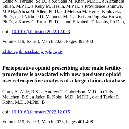
Leslie V. Farland, Sc.D., a,b,c Sana M. Khan, M.P.H., a Alexandra
Shilen, M.P.H., a Kelly M. Heslin, M.P.H., a Providence Ishimwe,
M.P.H,a Alicia M. Allen, Ph.D.,a,d Melissa M. Herbst-Kralovetz,
Ph.D., c,e,f Nichole D. Mahnert, M.D., f Kristen Pogreba-Brown,
Ph.D., a Kacey C. Ernst, Ph.D., a and Elizabeth T. Jacobs, Ph.D. a,
doi :
10.1016/j.fertnstert.2022.12.023
Volume 119, Issue 3, March 2023, Pages 392-400
خرید پکیج و مشاهده آنلاین مقاله
Perioperative opioid prescribing after male fertility
procedures is associated with new persistent opioid
use: retrospective analysis of a large claims database
Corey A. Able, B.S., a Andrew T. Gabrielson, M.D., b Chris
Meilchen, B.S., a Jaden R. Kohn, M.D., M.P.H., c and Taylor P.
Kohn, M.D., M.Phil. B
doi :
10.1016/j.fertnstert.2022.12.015
Volume 119, Issue 3, March 2023, Pages 401-408