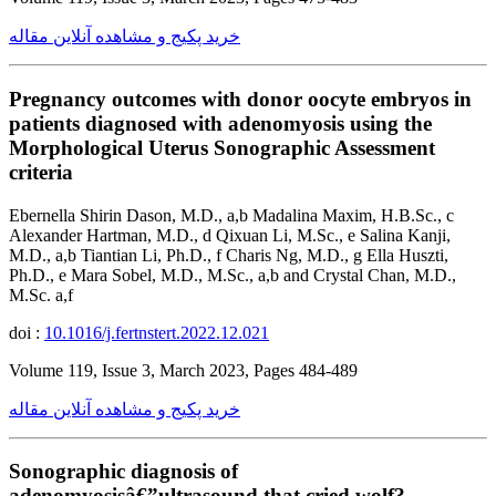
خرید پکیج و مشاهده آنلاین مقاله
Pregnancy outcomes with donor oocyte embryos in
patients diagnosed with adenomyosis using the
Morphological Uterus Sonographic Assessment
criteria
Ebernella Shirin Dason, M.D., a,b Madalina Maxim, H.B.Sc., c
Alexander Hartman, M.D., d Qixuan Li, M.Sc., e Salina Kanji,
M.D., a,b Tiantian Li, Ph.D., f Charis Ng, M.D., g Ella Huszti,
Ph.D., e Mara Sobel, M.D., M.Sc., a,b and Crystal Chan, M.D.,
M.Sc. a,f
doi :
10.1016/j.fertnstert.2022.12.021
Volume 119, Issue 3, March 2023, Pages 484-489
خرید پکیج و مشاهده آنلاین مقاله
Sonographic diagnosis of
adenomyosisâ€”ultrasound that cried wolf?