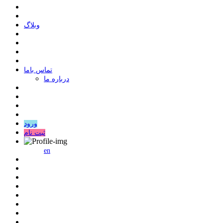
وبلاگ
ﺗﻤﺎﺱ ﺑﺎﻣﺎ
درباره ما
ورود
ثبت نام
en