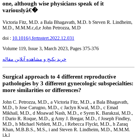
one, although wise physicians speak of it
variouslyâ€�
Victoria Fitz, M.D. a Bala Bhagavath, M.D. b Steven R. Lindheim,
M.D., M.M.M.c,d,e John Petrozza, M.D
doi :
10.1016/j.fertnstert.2022.12.031
Volume 119, Issue 3, March 2023, Pages 375-376
خرید پکیج و مشاهده آنلاین مقاله
Surgical approach to 4 different reproductive
pathologies by 3 different gynecologic subspecialties:
more similarities or differences?
John C. Petrozza, M.D., a Victoria Fitz, M.D., a Bala Bhagavath,
M.D., b Jose Carugno, M.D., c Jaclyn Kwal, M.D., c Emad
Mikhail, M.D., d Moawad Nash, M.D., e Syem K. Barakzai, M.D.,
f Dario R. Roque, M.D., g Amy J. Bregar, M.D., f Joseph Findley,
M.D., h Michael Neblett, M.D., i Rebecca Flyckt, M.D., h Zaraq
Khan, M.B.B.S., M.S., i and Steven R. Lindheim, M.D., M.M.M.
j,k,l