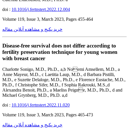
doi :
10.1016/j.fertnstert.2022.12.004
Volume 119, Issue 3, March 2023, Pages 455-464
خرید پکیج و مشاهده آنلاین مقاله
Disease-free survival does not differ according to
fertility preservation technique for young women
with breast cancer
Charlotte Sonigo, M.D., Ph.D., a,b Noemi Amsellem, M.D., a
Anne Mayeur, M.D., c Laetitia Laup, M.D., d Barbara Pistilli,
M.D., e Suzette Delaloge, M.D., Ph.D., e Florence Eustache, M.D.,
Ph.D., f Christophe Sifer, M.D., f Sophia Rakrouki, M.S.,d
Alexandra Benoit, Ph.D., a Maeliss Peigne, M.D., Ph.D., d and
Michael Grynberg, M.D., Ph.D. a,d
doi :
10.1016/j.fertnstert.2022.11.020
Volume 119, Issue 3, March 2023, Pages 465-473
خرید پکیج و مشاهده آنلاین مقاله