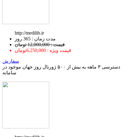
http://medilib.ir
ﻣﺪﺕ ﺯﻣﺎﻥ : 365 ﺭﻭﺯ
قیمت : 12,000,000 تومان
قیمت ویژه : 6,250,000تومان
سفارش
دسترسی ۳ ماهه به بیش از ۵۰۰ ژورنال روز جهان موجود در
سامانه