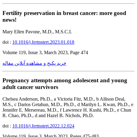
Fertility preservation in breast cancer: more good
news!
Mary Ellen Pavone, M.D., M.S.C.I.
doi :
10.1016/j.fertnstert.2023.01.018
Volume 119, Issue 3, March 2023, Page 474
خرید پکیج و مشاهده آنلاین مقاله
Pregnancy attempts among adolescent and young
adult cancer survivors
Chelsea Anderson, Ph.D., a Victoria Fitz, M.D., b Allison Deal,
M.S., c Darios Getahun, M.D., Ph.D., d Marilyn L. Kwan, Ph.D., e
Jennifer E. Mersereau, M.D., f Lawrence H. Kushi, Ph.D., e Chun
R. Chao, Ph.D., d and Hazel B. Nichols, Ph.D.
doi :
10.1016/j.fertnstert.2022.12.024
Volume 119, Issue 3, March 2023, Pages 475-483