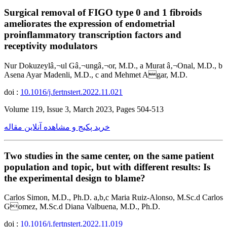
Surgical removal of FIGO type 0 and 1 fibroids
ameliorates the expression of endometrial
proinflammatory transcription factors and
receptivity modulators
Nur Dokuzeylâ‚¬ul Gâ‚¬ungâ‚¬or, M.D., a Murat â‚¬Onal, M.D., b
Asena Ayar Madenli, M.D., c and Mehmet Agar, M.D.
doi :
10.1016/j.fertnstert.2022.11.021
Volume 119, Issue 3, March 2023, Pages 504-513
خرید پکیج و مشاهده آنلاین مقاله
Two studies in the same center, on the same patient
population and topic, but with different results: Is
the experimental design to blame?
Carlos Simon, M.D., Ph.D. a,b,c Maria Ruiz-Alonso, M.Sc.d Carlos
Gomez, M.Sc.d Diana Valbuena, M.D., Ph.D.
doi :
10.1016/j.fertnstert.2022.11.019