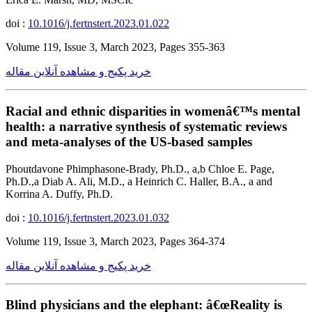
doi :
10.1016/j.fertnstert.2023.01.022
Volume 119, Issue 3, March 2023, Pages 355-363
خرید پکیج و مشاهده آنلاین مقاله
Racial and ethnic disparities in womenâ€™s mental
health: a narrative synthesis of systematic reviews
and meta-analyses of the US-based samples
Phoutdavone Phimphasone-Brady, Ph.D., a,b Chloe E. Page,
Ph.D.,a Diab A. Ali, M.D., a Heinrich C. Haller, B.A., a and
Korrina A. Duffy, Ph.D.
doi :
10.1016/j.fertnstert.2023.01.032
Volume 119, Issue 3, March 2023, Pages 364-374
خرید پکیج و مشاهده آنلاین مقاله
Blind physicians and the elephant: â€œReality is