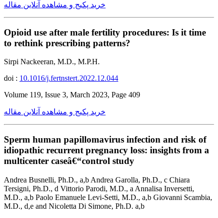
خرید پکیج و مشاهده آنلاین مقاله
Opioid use after male fertility procedures: Is it time
to rethink prescribing patterns?
Sirpi Nackeeran, M.D., M.P.H.
doi :
10.1016/j.fertnstert.2022.12.044
Volume 119, Issue 3, March 2023, Page 409
خرید پکیج و مشاهده آنلاین مقاله
Sperm human papillomavirus infection and risk of
idiopathic recurrent pregnancy loss: insights from a
multicenter caseâ€“control study
Andrea Busnelli, Ph.D., a,b Andrea Garolla, Ph.D., c Chiara
Tersigni, Ph.D., d Vittorio Parodi, M.D., a Annalisa Inversetti,
M.D., a,b Paolo Emanuele Levi-Setti, M.D., a,b Giovanni Scambia,
M.D., d,e and Nicoletta Di Simone, Ph.D. a,b