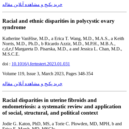
خرید پکیج و مشاهده آنلاین مقاله
Racial and ethnic disparities in polycystic ovary
syndrome
Katherine VanHise, M.D., a Erica T. Wang, M.D., M.A.S., a Keith
Norris, M.D., Ph.D., b Ricardo Azziz, M.D., M.P.H., M.B.A.,
c,d,e,f Margareta D. Pisarska, M.D., a and Jessica L. Chan, M.D.,
M.S.C.E.
doi :
10.1016/j.fertnstert.2023.01.031
Volume 119, Issue 3, March 2023, Pages 348-354
خرید پکیج و مشاهده آنلاین مقاله
Racial disparities in uterine fibroids and
endometriosis: a systematic review and application
of social, structural, and political context
Jodie G. Katon, PhD, MS, a Torie C. Plowden, MD, MPH, b and
Erica E. Marsh, MD, MSCIc