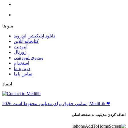
ﻣﻨﻮ ﻫﺎ
دانلود اپلیکیشن اندروید
ﮐﺘﺎﺑﺨﺎﻧﻪ ﺁﻧﻼﯾﻦ
ﺁﭘﺘﻮﺩﯾﺖ
ﮊﻭﺭﻧﺎﻝ
ویدیوی آموزشی
استخدام
درباره ما
ﺗﻤﺎﺱ ﺑﺎﻣﺎ
اینماد
ﺗﻤﺎﻣﻲ ﺣﻘﻮﻕ ﺑﺮاﻱ ﻣﺪﻳﻠﻴﺐ ﻣﺤﻔﻮﻅ اﺳﺖ 2026 | MediLib ❤
اضافه کردن مدیلیب به صفحه اصلی