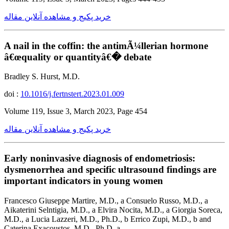
خرید پکیج و مشاهده آنلاین مقاله
A nail in the coffin: the antimÃ¼llerian hormone
â€œquality or quantityâ€� debate
Bradley S. Hurst, M.D.
doi :
10.1016/j.fertnstert.2023.01.009
Volume 119, Issue 3, March 2023, Page 454
خرید پکیج و مشاهده آنلاین مقاله
Early noninvasive diagnosis of endometriosis:
dysmenorrhea and specific ultrasound findings are
important indicators in young women
Francesco Giuseppe Martire, M.D., a Consuelo Russo, M.D., a
Aikaterini Selntigia, M.D., a Elvira Nocita, M.D., a Giorgia Soreca,
M.D., a Lucia Lazzeri, M.D., Ph.D., b Errico Zupi, M.D., b and
Caterina Exacoustos, M.D., Ph.D. a