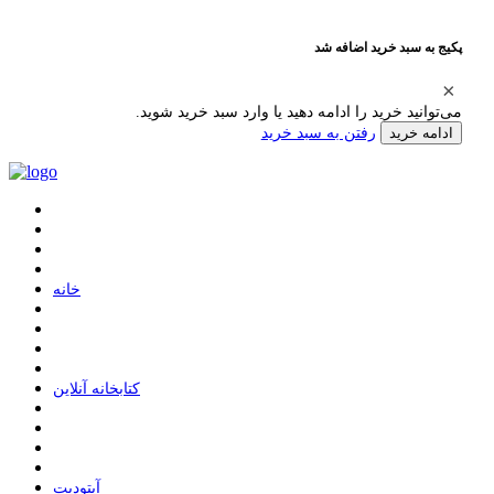
پکیج به سبد خرید اضافه شد
می‌توانید خرید را ادامه دهید یا وارد سبد خرید شوید.
رفتن به سبد خرید
ادامه خرید
ﺧﺎﻧﻪ
ﮐﺘﺎﺑﺨﺎﻧﻪ ﺁﻧﻼﯾﻦ
ﺁﭘﺘﻮﺩﯾﺖ