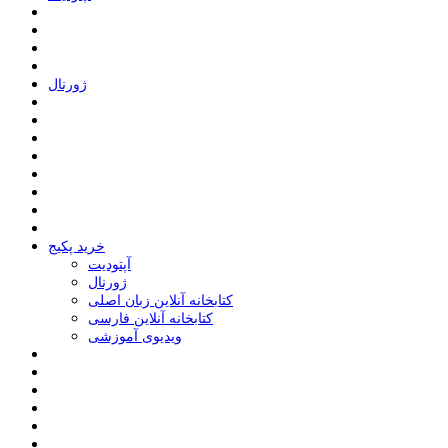
ﮊﻭﺭﻧﺎﻝ
خرید پکیج
ﺁﭘﺘﻮﺩﯾﺖ
ﮊﻭﺭﻧﺎﻝ
کتابخانه آنلاین زبان اصلی
کتابخانه آنلاین فارسی
ویدیوی آموزشی