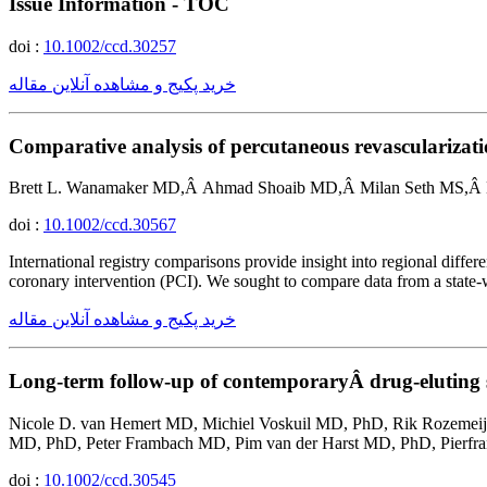
Issue Information - TOC
doi :
10.1002/ccd.30257
خرید پکیج و مشاهده آنلاین مقاله
Comparative analysis of percutaneous revascularizat
Brett L. Wanamaker MD,Â Ahmad Shoaib MD,Â Milan Seth MS,Â 
doi :
10.1002/ccd.30567
International registry comparisons provide insight into regional differ
coronary intervention (PCI). We sought to compare data from a state-
خرید پکیج و مشاهده آنلاین مقاله
Long-term follow-up of contemporaryÂ drug-eluting st
Nicole D. van Hemert MD, Michiel Voskuil MD, PhD, Rik Rozemeij
MD, PhD, Peter Frambach MD, Pim van der Harst MD, PhD, Pierfran
doi :
10.1002/ccd.30545