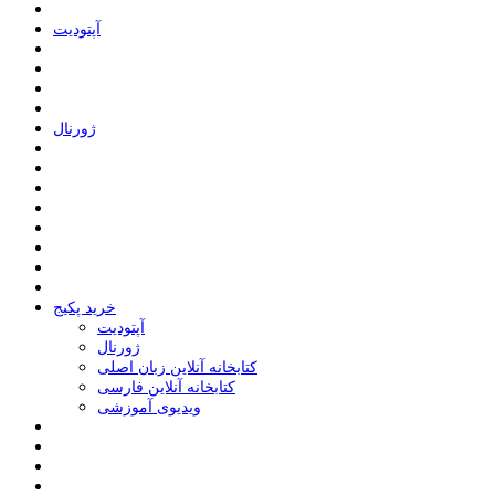
ﺁﭘﺘﻮﺩﯾﺖ
ﮊﻭﺭﻧﺎﻝ
خرید پکیج
ﺁﭘﺘﻮﺩﯾﺖ
ﮊﻭﺭﻧﺎﻝ
کتابخانه آنلاین زبان اصلی
کتابخانه آنلاین فارسی
ویدیوی آموزشی