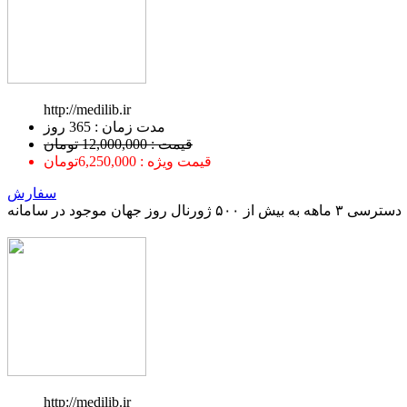
http://medilib.ir
ﻣﺪﺕ ﺯﻣﺎﻥ : 365 ﺭﻭﺯ
قیمت : 12,000,000 تومان
قیمت ویژه : 6,250,000تومان
سفارش
دسترسی ۳ ماهه به بیش از ۵۰۰ ژورنال روز جهان موجود در سامانه
http://medilib.ir