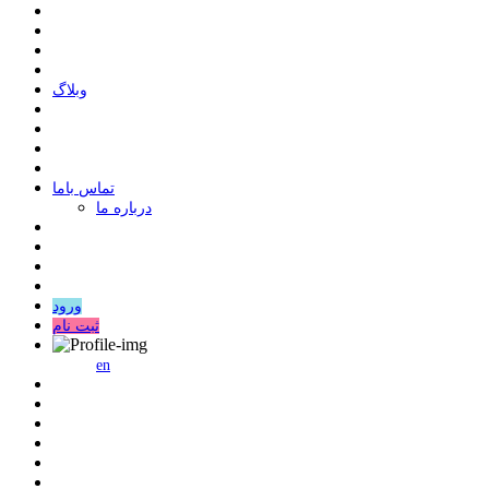
وبلاگ
ﺗﻤﺎﺱ ﺑﺎﻣﺎ
درباره ما
ورود
ثبت نام
en