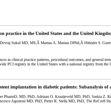
ion practice in the United States and the United Kin
Devraj Sukul MD, MS,Â Mamas A. Mamas DPhil,Â Hitinder S. Gu
ences in clinical practice patterns, procedural outcomes, and general tre
wide PCI registry in the United States with a national registry from t
ent implantation in diabetic patients: Subanalysis of 
er PharmD, MD, PhD, Adriaan O. Kraaijeveld MD, PhD, Saskia Z. R
cesco Agostoni MD, PhD, Pieter R. Stella MD, PhD, The ReCre8 Stud