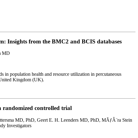
gdom: Insights from the BMC2 and BCIS databases
rm MD
nds in population health and resource utilization in percutaneous
he United Kingdom (UK).
a randomized controlled trial
ittersma MD, PhD, Geert E. H. Leenders MD, PhD, MÃƒÂ¨ra Stein
y Investigators