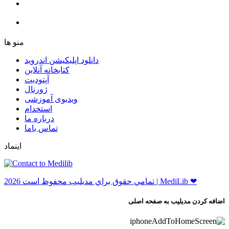
ﻣﻨﻮ ﻫﺎ
دانلود اپلیکیشن اندروید
ﮐﺘﺎﺑﺨﺎﻧﻪ ﺁﻧﻼﯾﻦ
ﺁﭘﺘﻮﺩﯾﺖ
ﮊﻭﺭﻧﺎﻝ
ویدیوی آموزشی
استخدام
درباره ما
ﺗﻤﺎﺱ ﺑﺎﻣﺎ
اینماد
ﺗﻤﺎﻣﻲ ﺣﻘﻮﻕ ﺑﺮاﻱ ﻣﺪﻳﻠﻴﺐ ﻣﺤﻔﻮﻅ اﺳﺖ 2026 | MediLib ❤
اضافه کردن مدیلیب به صفحه اصلی