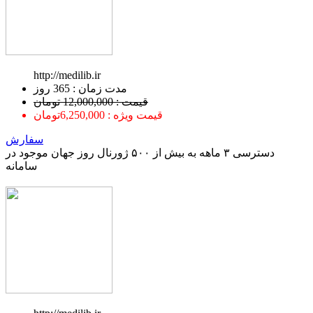
http://medilib.ir
ﻣﺪﺕ ﺯﻣﺎﻥ : 365 ﺭﻭﺯ
قیمت : 12,000,000 تومان
قیمت ویژه : 6,250,000تومان
سفارش
دسترسی ۳ ماهه به بیش از ۵۰۰ ژورنال روز جهان موجود در
سامانه