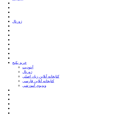
ﮊﻭﺭﻧﺎﻝ
خرید پکیج
ﺁﭘﺘﻮﺩﯾﺖ
ﮊﻭﺭﻧﺎﻝ
کتابخانه آنلاین زبان اصلی
کتابخانه آنلاین فارسی
ویدیوی آموزشی