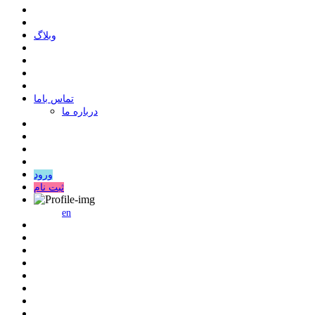
وبلاگ
ﺗﻤﺎﺱ ﺑﺎﻣﺎ
درباره ما
ورود
ثبت نام
en