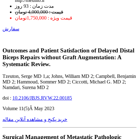
http://medilib.ir
ﻣﺪﺕ ﺯﻣﺎﻥ : 93 ﺭﻭﺯ
قیمت : 4,000,000 تومان
قیمت ویژه : 1,750,000تومان
سفارش
Outcomes and Patient Satisfaction of Delayed Distal
Biceps Repairs without Graft Augmentation: A
Systematic Review.
Tzeuton, Serge MD 1,a; Johns, William MD 2; Campbell, Benjamin
MD 2; Hammoud, Sommer MD 2; Ciccotti, Michael G. MD 2;
Namdari, Surena MD 2
doi :
10.2106/JBJS.RVW.22.00185
Volume 11(5)Â May 2023
خرید پکیج و مشاهده آنلاین مقاله
Surgical Management of Metastatic Pathologic