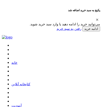
پکیج به سبد خرید اضافه شد
می‌توانید خرید را ادامه دهید یا وارد سبد خرید شوید.
رفتن به سبد خرید
ادامه خرید
ﺧﺎﻧﻪ
ﮐﺘﺎﺑﺨﺎﻧﻪ ﺁﻧﻼﯾﻦ
ﺁﭘﺘﻮﺩﯾﺖ