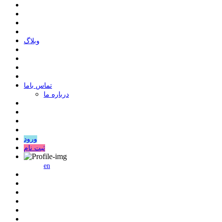
وبلاگ
ﺗﻤﺎﺱ ﺑﺎﻣﺎ
درباره ما
ورود
ثبت نام
en