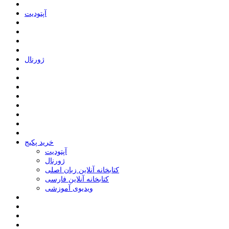
ﺁﭘﺘﻮﺩﯾﺖ
ﮊﻭﺭﻧﺎﻝ
خرید پکیج
ﺁﭘﺘﻮﺩﯾﺖ
ﮊﻭﺭﻧﺎﻝ
کتابخانه آنلاین زبان اصلی
کتابخانه آنلاین فارسی
ویدیوی آموزشی