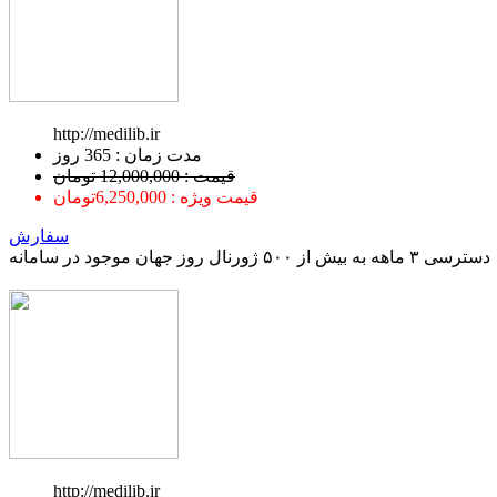
http://medilib.ir
ﻣﺪﺕ ﺯﻣﺎﻥ : 365 ﺭﻭﺯ
قیمت : 12,000,000 تومان
قیمت ویژه : 6,250,000تومان
سفارش
دسترسی ۳ ماهه به بیش از ۵۰۰ ژورنال روز جهان موجود در سامانه
http://medilib.ir