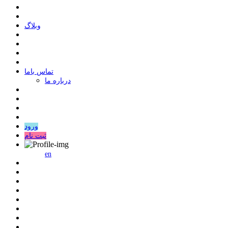
وبلاگ
ﺗﻤﺎﺱ ﺑﺎﻣﺎ
درباره ما
ورود
ثبت نام
en