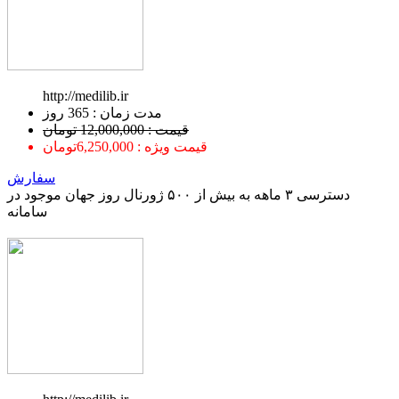
http://medilib.ir
ﻣﺪﺕ ﺯﻣﺎﻥ : 365 ﺭﻭﺯ
قیمت : 12,000,000 تومان
قیمت ویژه : 6,250,000تومان
سفارش
دسترسی ۳ ماهه به بیش از ۵۰۰ ژورنال روز جهان موجود در
سامانه