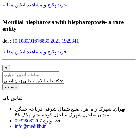
خرید پکیج و مشاهده آنلاین مقاله
Monilial blepharosis with blepharoptosis- a rare
entity
doi :
10.1080/01676830.2021.1929341
خرید پکیج و مشاهده آنلاین مقاله
×
جستجو
ﺗﻤﺎﺱ ﺑﺎﻣﺎ
تهران, شهرک راه آهن, ضلع شمال شرقی دریاچه چیتگر,
میدان ساحل, شهرک ساحل, کوچه نجم, پلاک ۴۸
خط ویژه
09358685207
info@medilib.ir