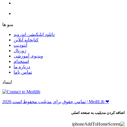
ﻣﻨﻮ ﻫﺎ
دانلود اپلیکیشن اندروید
ﮐﺘﺎﺑﺨﺎﻧﻪ ﺁﻧﻼﯾﻦ
ﺁﭘﺘﻮﺩﯾﺖ
ﮊﻭﺭﻧﺎﻝ
ویدیوی آموزشی
استخدام
درباره ما
ﺗﻤﺎﺱ ﺑﺎﻣﺎ
اینماد
ﺗﻤﺎﻣﻲ ﺣﻘﻮﻕ ﺑﺮاﻱ ﻣﺪﻳﻠﻴﺐ ﻣﺤﻔﻮﻅ اﺳﺖ 2026 | MediLib ❤
اضافه کردن مدیلیب به صفحه اصلی