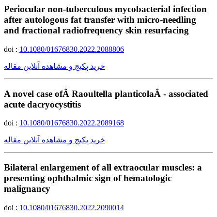
Periocular non-tuberculous mycobacterial infection
after autologous fat transfer with micro-needling
and fractional radiofrequency skin resurfacing
doi :
10.1080/01676830.2022.2088806
خرید پکیج و مشاهده آنلاین مقاله
A novel case ofÂ Raoultella planticolaÂ - associated
acute dacryocystitis
doi :
10.1080/01676830.2022.2089168
خرید پکیج و مشاهده آنلاین مقاله
Bilateral enlargement of all extraocular muscles: a
presenting ophthalmic sign of hematologic
malignancy
doi :
10.1080/01676830.2022.2090014