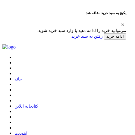
پکیج به سبد خرید اضافه شد
می‌توانید خرید را ادامه دهید یا وارد سبد خرید شوید.
رفتن به سبد خرید
ادامه خرید
ﺧﺎﻧﻪ
ﮐﺘﺎﺑﺨﺎﻧﻪ ﺁﻧﻼﯾﻦ
ﺁﭘﺘﻮﺩﯾﺖ