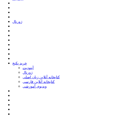
ﮊﻭﺭﻧﺎﻝ
خرید پکیج
ﺁﭘﺘﻮﺩﯾﺖ
ﮊﻭﺭﻧﺎﻝ
کتابخانه آنلاین زبان اصلی
کتابخانه آنلاین فارسی
ویدیوی آموزشی