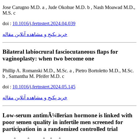
Jose Carugno M.D. a , Jude Okohue M.D. b , Nash Moawad M.D.,
M.S. c
doi :
10.1016/j.fertnstert.2024.04.039
خرید پکیج و مشاهده آنلاین مقاله
Bilateral labiocrural fasciocutaneous flaps for
vaginoplasty: when two become one
Phillip A. Romanski M.D., M.Sc. a , Pietro Bortoletto M.D., M.Sc.
b , Samantha M. Pfeifer M.D. c
doi :
10.1016/j.fertnstert.2024.05.145
خرید پکیج و مشاهده آنلاین مقاله
Low-serum antimÃ¼llerian hormone is linked with
poor semen quality in infertile men screened for
participation in a randomized controlled trial