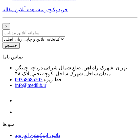
خرید پکیج و مشاهده آنلاین مقاله
×
جستجو
ﺗﻤﺎﺱ ﺑﺎﻣﺎ
تهران, شهرک راه آهن, ضلع شمال شرقی دریاچه چیتگر,
میدان ساحل, شهرک ساحل, کوچه نجم, پلاک ۴۸
خط ویژه
09358685207
info@medilib.ir
ﻣﻨﻮ ﻫﺎ
دانلود اپلیکیشن اندروید