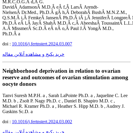
M.R.C.O.G.Â d,Â G.
DavidÂ AdamsonÂ M.D.Â eÂ f,Â LarsÂ Arendt-
NielsenÂ Dr.Med., Ph.D.Â gÂ h,Â DeborahÂ BushÂ M.N.Z.M.,
Q.S.M.Â i,Â FemkeÂ JansenÂ Ph.D.Â iÂ j,Â JenniferÂ Longpre
Ph.D.Â eÂ l,Â JayÂ ShahÂ M.D.Â c,Â AbeeshaÂ ToussaintÂ L.L
A.Â MissmerÂ Sc.D.Â eÂ nÂ o,Â Paul J.Â YongÂ M.D.,
Ph.D.Â a
doi :
10.1016/j.fertnstert.2024.03.007
خرید پکیج و مشاهده آنلاین مقاله
Neighborhood deprivation in relation to ovarian
reserve and outcomes of ovarian stimulation among
oocyte donors
Tanvi Suresh M.P.H. a , Sarah LaPointe Ph.D. a , Jaqueline C. Lee
M.D. b , Zsolt P. Nagy Ph.D. c , Daniel B. Shapiro M.D. c ,
Michael R. Kramer Ph.D. a , Heather S. Hipp M.D. b , Audrey J.
Gaskins Sc.D. a
doi :
10.1016/j.fertnstert.2024.03.002
خرید پکیج و مشاهده آنلاین مقاله