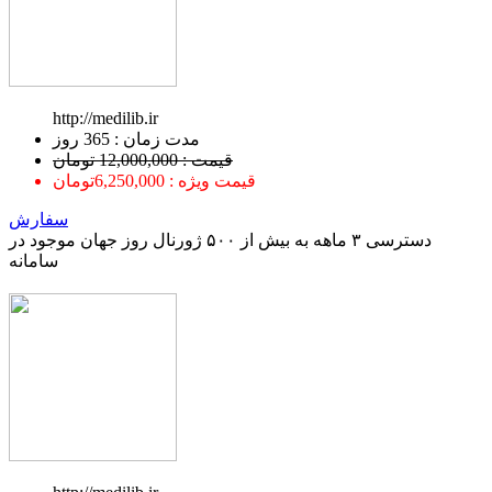
http://medilib.ir
ﻣﺪﺕ ﺯﻣﺎﻥ : 365 ﺭﻭﺯ
قیمت : 12,000,000 تومان
قیمت ویژه : 6,250,000تومان
سفارش
دسترسی ۳ ماهه به بیش از ۵۰۰ ژورنال روز جهان موجود در
سامانه