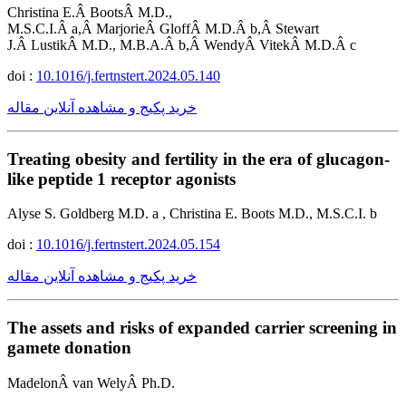
Christina E.Â BootsÂ M.D.,
M.S.C.I.Â a,Â MarjorieÂ GloffÂ M.D.Â b,Â Stewart
J.Â LustikÂ M.D., M.B.A.Â b,Â WendyÂ VitekÂ M.D.Â c
doi :
10.1016/j.fertnstert.2024.05.140
خرید پکیج و مشاهده آنلاین مقاله
Treating obesity and fertility in the era of glucagon-
like peptide 1 receptor agonists
Alyse S. Goldberg M.D. a , Christina E. Boots M.D., M.S.C.I. b
doi :
10.1016/j.fertnstert.2024.05.154
خرید پکیج و مشاهده آنلاین مقاله
The assets and risks of expanded carrier screening in
gamete donation
MadelonÂ van WelyÂ Ph.D.