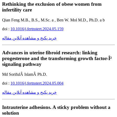
Rethinking the exclusion of obese women from
infertility care
Qian Feng M.B., B.S., M.Sc. a , Ben W. Mol M.D., Ph.D. a b
doi :
10.1016/j.fertnstert.2024.05.159
خرید پکیج و مشاهده آنلاین مقاله
Advances in uterine fibroid research: linking
progesterone and the transforming growth factor-Î²
signaling pathway
Md SorifulÂ IslamÂ Ph.D.
doi :
10.1016/j.fertnstert.2024.05.004
خرید پکیج و مشاهده آنلاین مقاله
Intrauterine adhesions. A sticky problem without a
solution