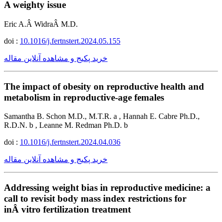
A weighty issue
Eric A.Â WidraÂ M.D.
doi :
10.1016/j.fertnstert.2024.05.155
خرید پکیج و مشاهده آنلاین مقاله
The impact of obesity on reproductive health and
metabolism in reproductive-age females
Samantha B. Schon M.D., M.T.R. a , Hannah E. Cabre Ph.D.,
R.D.N. b , Leanne M. Redman Ph.D. b
doi :
10.1016/j.fertnstert.2024.04.036
خرید پکیج و مشاهده آنلاین مقاله
Addressing weight bias in reproductive medicine: a
call to revisit body mass index restrictions for
inÂ vitro fertilization treatment