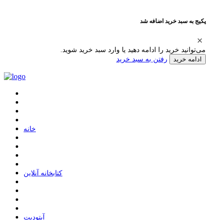
پکیج به سبد خرید اضافه شد
می‌توانید خرید را ادامه دهید یا وارد سبد خرید شوید.
رفتن به سبد خرید
ادامه خرید
ﺧﺎﻧﻪ
ﮐﺘﺎﺑﺨﺎﻧﻪ ﺁﻧﻼﯾﻦ
ﺁﭘﺘﻮﺩﯾﺖ