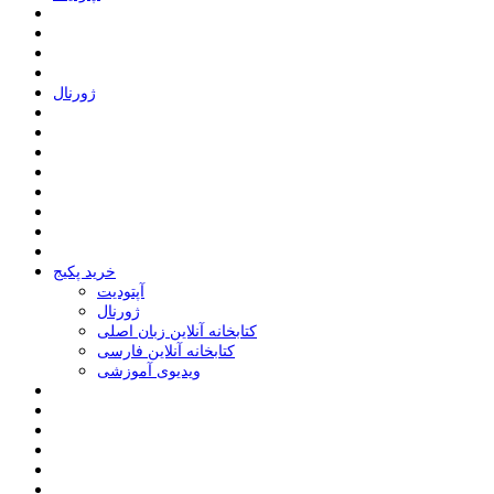
ﮊﻭﺭﻧﺎﻝ
خرید پکیج
ﺁﭘﺘﻮﺩﯾﺖ
ﮊﻭﺭﻧﺎﻝ
کتابخانه آنلاین زبان اصلی
کتابخانه آنلاین فارسی
ویدیوی آموزشی