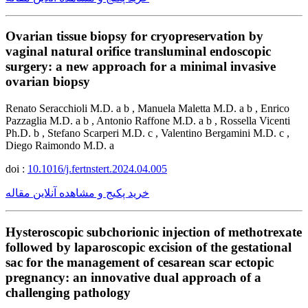
Ovarian tissue biopsy for cryopreservation by
vaginal natural orifice transluminal endoscopic
surgery: a new approach for a minimal invasive
ovarian biopsy
Renato Seracchioli M.D. a b , Manuela Maletta M.D. a b , Enrico
Pazzaglia M.D. a b , Antonio Raffone M.D. a b , Rossella Vicenti
Ph.D. b , Stefano Scarperi M.D. c , Valentino Bergamini M.D. c ,
Diego Raimondo M.D. a
doi :
10.1016/j.fertnstert.2024.04.005
خرید پکیج و مشاهده آنلاین مقاله
Hysteroscopic subchorionic injection of methotrexate
followed by laparoscopic excision of the gestational
sac for the management of cesarean scar ectopic
pregnancy: an innovative dual approach of a
challenging pathology