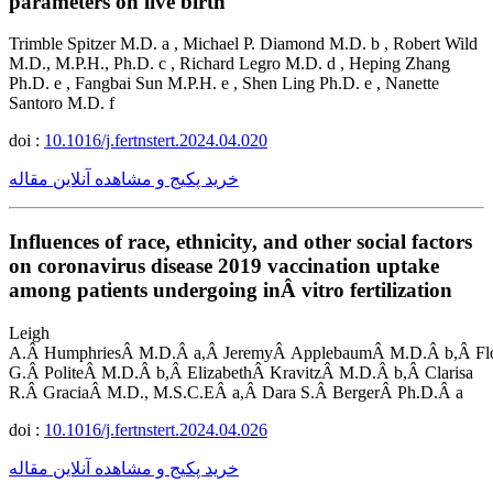
parameters on live birth
Trimble Spitzer M.D. a , Michael P. Diamond M.D. b , Robert Wild
M.D., M.P.H., Ph.D. c , Richard Legro M.D. d , Heping Zhang
Ph.D. e , Fangbai Sun M.P.H. e , Shen Ling Ph.D. e , Nanette
Santoro M.D. f
doi :
10.1016/j.fertnstert.2024.04.020
خرید پکیج و مشاهده آنلاین مقاله
Influences of race, ethnicity, and other social factors
on coronavirus disease 2019 vaccination uptake
among patients undergoing inÂ vitro fertilization
Leigh
A.Â HumphriesÂ M.D.Â a,Â JeremyÂ ApplebaumÂ M.D.Â b,Â Flo
G.Â PoliteÂ M.D.Â b,Â ElizabethÂ KravitzÂ M.D.Â b,Â Clarisa
R.Â GraciaÂ M.D., M.S.C.EÂ a,Â Dara S.Â BergerÂ Ph.D.Â a
doi :
10.1016/j.fertnstert.2024.04.026
خرید پکیج و مشاهده آنلاین مقاله