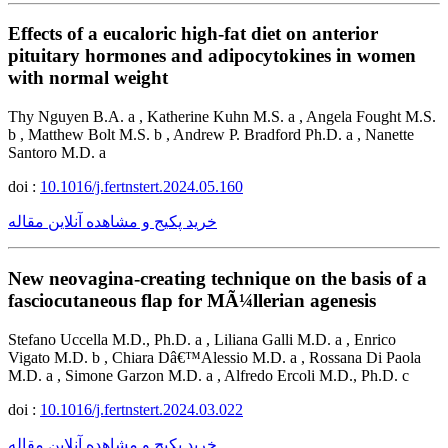
Effects of a eucaloric high-fat diet on anterior
pituitary hormones and adipocytokines in women
with normal weight
Thy Nguyen B.A. a , Katherine Kuhn M.S. a , Angela Fought M.S.
b , Matthew Bolt M.S. b , Andrew P. Bradford Ph.D. a , Nanette
Santoro M.D. a
doi :
10.1016/j.fertnstert.2024.05.160
خرید پکیج و مشاهده آنلاین مقاله
New neovagina-creating technique on the basis of a
fasciocutaneous flap for MÃ¼llerian agenesis
Stefano Uccella M.D., Ph.D. a , Liliana Galli M.D. a , Enrico
Vigato M.D. b , Chiara Dâ€™Alessio M.D. a , Rossana Di Paola
M.D. a , Simone Garzon M.D. a , Alfredo Ercoli M.D., Ph.D. c
doi :
10.1016/j.fertnstert.2024.03.022
خرید پکیج و مشاهده آنلاین مقاله