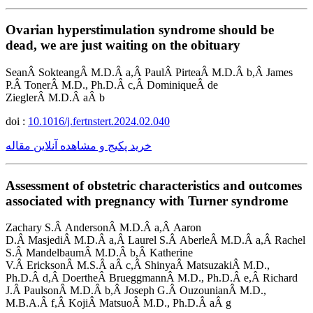
Ovarian hyperstimulation syndrome should be
dead, we are just waiting on the obituary
SeanÂ SokteangÂ M.D.Â a,Â PaulÂ PirteaÂ M.D.Â b,Â James
P.Â TonerÂ M.D., Ph.D.Â c,Â DominiqueÂ de
ZieglerÂ M.D.Â aÂ b
doi :
10.1016/j.fertnstert.2024.02.040
خرید پکیج و مشاهده آنلاین مقاله
Assessment of obstetric characteristics and outcomes
associated with pregnancy with Turner syndrome
Zachary S.Â AndersonÂ M.D.Â a,Â Aaron
D.Â MasjediÂ M.D.Â a,Â Laurel S.Â AberleÂ M.D.Â a,Â Rachel
S.Â MandelbaumÂ M.D.Â b,Â Katherine
V.Â EricksonÂ M.S.Â aÂ c,Â ShinyaÂ MatsuzakiÂ M.D.,
Ph.D.Â d,Â DoertheÂ BrueggmannÂ M.D., Ph.D.Â e,Â Richard
J.Â PaulsonÂ M.D.Â b,Â Joseph G.Â OuzounianÂ M.D.,
M.B.A.Â f,Â KojiÂ MatsuoÂ M.D., Ph.D.Â aÂ g