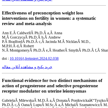
Effectiveness of preconception weight loss
interventions on fertility in women: a systematic
review and meta-analysis
Ann E.Â CaldwellÂ Ph.D.Â a,Â Anna
M.Â GorczycaÂ Ph.D.Â b,Â Andrew
P.Â BradfordÂ Ph.D.Â c,Â Jacinda M.Â NicklasÂ M.D.,
M.P.H.Â d,Â Robert
N.Â MontgomeryÂ Ph.D.Â e,Â HeatherÂ SmythÂ Ph.D.Â f,Â Shan
doi :
10.1016/j.fertnstert.2024.02.038
خرید پکیج و مشاهده آنلاین مقاله
Functional evidence for two distinct mechanisms of
action of progesterone and selective progesterone
receptor modulator on uterine leiomyomas
GabrielaÂ MilewskaÂ M.D.Â a,Â DonataÂ Ponikwickaâ€“TyszkoÂ
Ph.D.Â c,Â OanaÂ LupuÂ M.Sc.Â a,Â MichalÂ SzamatowiczÂ M.