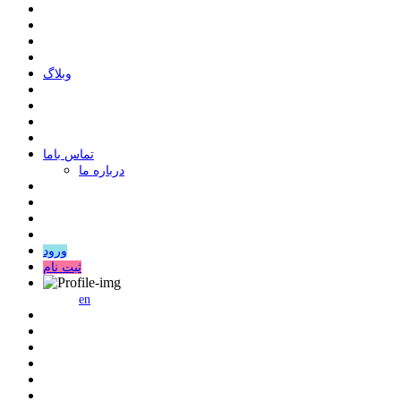
وبلاگ
ﺗﻤﺎﺱ ﺑﺎﻣﺎ
درباره ما
ورود
ثبت نام
en