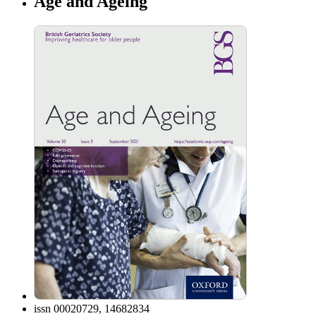
Age and Ageing
issn
00020729, 14682834