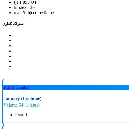
sjr
1.855 Q1
hIndex
136
mainSubject
medicine
اشتراک گذاری
2025
(1 months)
January
(1 volume)
Volume 54
(1 issue)
Issue 1