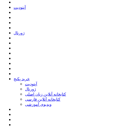
ﺁﭘﺘﻮﺩﯾﺖ
ﮊﻭﺭﻧﺎﻝ
خرید پکیج
ﺁﭘﺘﻮﺩﯾﺖ
ﮊﻭﺭﻧﺎﻝ
کتابخانه آنلاین زبان اصلی
کتابخانه آنلاین فارسی
ویدیوی آموزشی