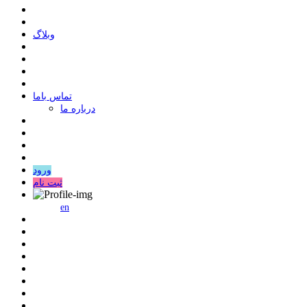
وبلاگ
ﺗﻤﺎﺱ ﺑﺎﻣﺎ
درباره ما
ورود
ثبت نام
en