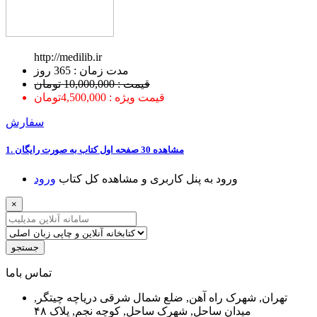
http://medilib.ir
ﻣﺪﺕ ﺯﻣﺎﻥ : 365 ﺭﻭﺯ
قیمت : 10,000,000 تومان
قیمت ویژه : 4,500,000تومان
سفارش
1. ﻣﺸﺎﻫﺪﻩ 30 ﺻﻔﺤﻪ اﻭﻝ ﮐﺘﺎﺏ ﺑﻪ ﺻﻮﺭﺕ ﺭاﯾﮕﺎﻥ
ﻭﺭﻭﺩ ﺑﻪ ﭘﻨﻞ ﮐﺎﺭﺑﺮﯼ ﻭ ﻣﺸﺎﻫﺪﻩ ﮐﻞ ﮐﺘﺎﺏ
ﻭﺭﻭﺩ
×
جستجو
ﺗﻤﺎﺱ ﺑﺎﻣﺎ
تهران, شهرک راه آهن, ضلع شمال شرقی دریاچه چیتگر,
میدان ساحل, شهرک ساحل, کوچه نجم, پلاک ۴۸