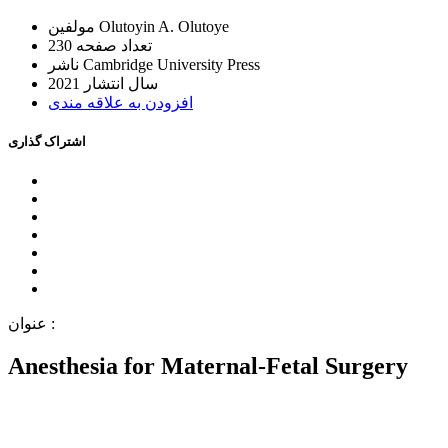
Olutoyin A. Olutoye
ﻣﻮﻟﻔﯿﻦ
ﺗﻌﺪاﺩ ﺻﻔﺤﻪ
230
Cambridge University Press
ﻧﺎﺷﺮ
ﺳﺎﻝ اﻧﺘﺸﺎﺭ
2021
اﻓﺰﻭﺩﻥ ﺑﻪ ﻋﻼﻗﻪ ﻣﻨﺪﯼ
اﺷﺘﺮاﮎ ﮔﺬاﺭﯼ
ﻋﻨﻮاﻥ :
Anesthesia for Maternal-Fetal Surgery