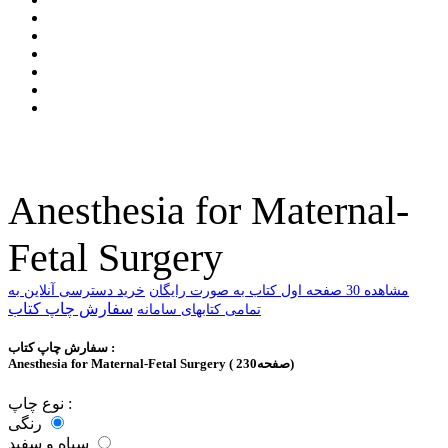
Anesthesia for Maternal-
Fetal Surgery
ﻣﺸﺎﻫﺪﻩ 30 ﺻﻔﺤﻪ اﻭﻝ ﮐﺘﺎﺏ ﺑﻪ ﺻﻮﺭﺕ ﺭاﯾﮕﺎﻥ
خرید دسترسی آنلاین به
سفارش چاپ کتاب
تمامی کتابهای سامانه
سفارش چاپ کتاب :
Anesthesia for Maternal-Fetal Surgery ( 230صفحه)
نوع چاپ :
رنگی
سیاه و سفید