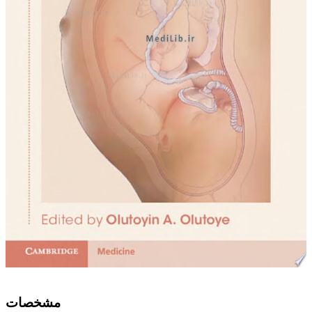
ﻣﺸﺨﺼﺎﺕ