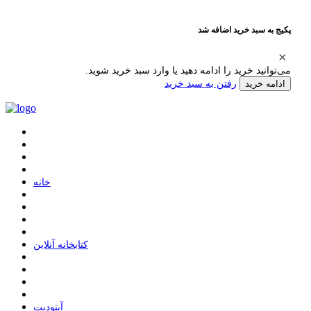
پکیج به سبد خرید اضافه شد
می‌توانید خرید را ادامه دهید یا وارد سبد خرید شوید.
رفتن به سبد خرید
ادامه خرید
ﺧﺎﻧﻪ
ﮐﺘﺎﺑﺨﺎﻧﻪ ﺁﻧﻼﯾﻦ
ﺁﭘﺘﻮﺩﯾﺖ