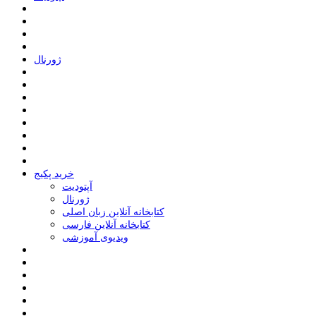
ﮊﻭﺭﻧﺎﻝ
خرید پکیج
ﺁﭘﺘﻮﺩﯾﺖ
ﮊﻭﺭﻧﺎﻝ
کتابخانه آنلاین زبان اصلی
کتابخانه آنلاین فارسی
ویدیوی آموزشی