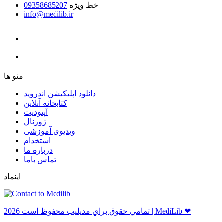
خط ویژه
09358685207
info@medilib.ir
ﻣﻨﻮ ﻫﺎ
دانلود اپلیکیشن اندروید
ﮐﺘﺎﺑﺨﺎﻧﻪ ﺁﻧﻼﯾﻦ
ﺁﭘﺘﻮﺩﯾﺖ
ﮊﻭﺭﻧﺎﻝ
ویدیوی آموزشی
استخدام
درباره ما
ﺗﻤﺎﺱ ﺑﺎﻣﺎ
اینماد
ﺗﻤﺎﻣﻲ ﺣﻘﻮﻕ ﺑﺮاﻱ ﻣﺪﻳﻠﻴﺐ ﻣﺤﻔﻮﻅ اﺳﺖ 2026 | MediLib ❤