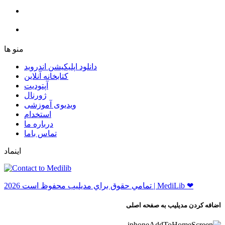
ﻣﻨﻮ ﻫﺎ
دانلود اپلیکیشن اندروید
ﮐﺘﺎﺑﺨﺎﻧﻪ ﺁﻧﻼﯾﻦ
ﺁﭘﺘﻮﺩﯾﺖ
ﮊﻭﺭﻧﺎﻝ
ویدیوی آموزشی
استخدام
درباره ما
ﺗﻤﺎﺱ ﺑﺎﻣﺎ
اینماد
ﺗﻤﺎﻣﻲ ﺣﻘﻮﻕ ﺑﺮاﻱ ﻣﺪﻳﻠﻴﺐ ﻣﺤﻔﻮﻅ اﺳﺖ 2026 | MediLib ❤
اضافه کردن مدیلیب به صفحه اصلی