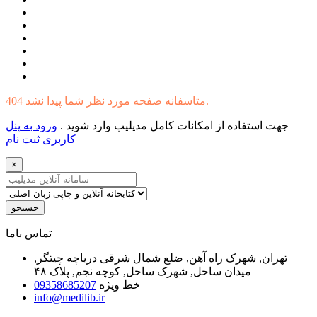
404 متاسفانه صفحه مورد نظر شما پیدا نشد.
جهت استفاده از امکانات کامل مدیلیب وارد شوید .
ورود به پنل
کاربری
ثبت نام
×
جستجو
ﺗﻤﺎﺱ ﺑﺎﻣﺎ
تهران, شهرک راه آهن, ضلع شمال شرقی دریاچه چیتگر,
میدان ساحل, شهرک ساحل, کوچه نجم, پلاک ۴۸
خط ویژه
09358685207
info@medilib.ir