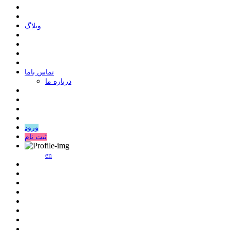
وبلاگ
ﺗﻤﺎﺱ ﺑﺎﻣﺎ
درباره ما
ورود
ثبت نام
en