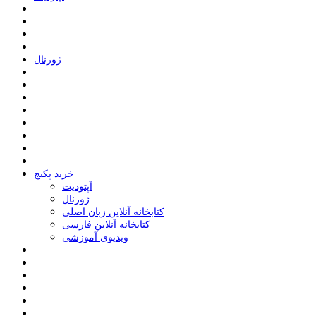
ﮊﻭﺭﻧﺎﻝ
خرید پکیج
ﺁﭘﺘﻮﺩﯾﺖ
ﮊﻭﺭﻧﺎﻝ
کتابخانه آنلاین زبان اصلی
کتابخانه آنلاین فارسی
ویدیوی آموزشی