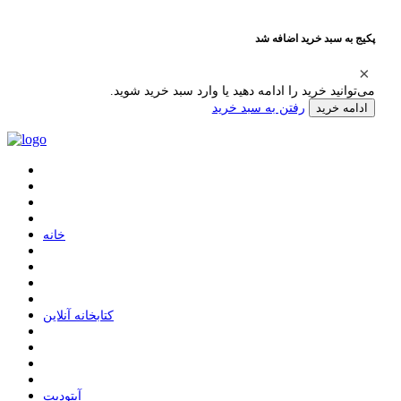
پکیج به سبد خرید اضافه شد
می‌توانید خرید را ادامه دهید یا وارد سبد خرید شوید.
رفتن به سبد خرید
ادامه خرید
ﺧﺎﻧﻪ
ﮐﺘﺎﺑﺨﺎﻧﻪ ﺁﻧﻼﯾﻦ
ﺁﭘﺘﻮﺩﯾﺖ