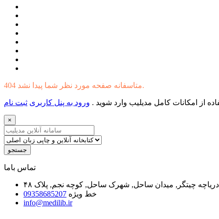
404 متاسفانه صفحه مورد نظر شما پیدا نشد.
ده از امکانات کامل مدیلیب وارد شوید .
ورود به پنل کاربری
ثبت نام
×
جستجو
ﺗﻤﺎﺱ ﺑﺎﻣﺎ
یاچه چیتگر, میدان ساحل, شهرک ساحل, کوچه نجم, پلاک ۴۸
خط ویژه
09358685207
info@medilib.ir