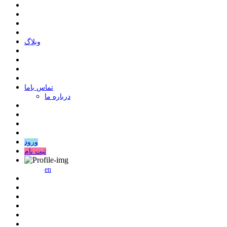
وبلاگ
ﺗﻤﺎﺱ ﺑﺎﻣﺎ
درباره ما
ورود
ثبت نام
en