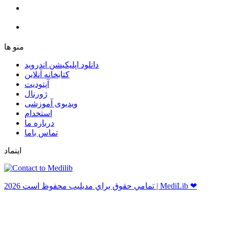
ﻣﻨﻮ ﻫﺎ
دانلود اپلیکیشن اندروید
ﮐﺘﺎﺑﺨﺎﻧﻪ ﺁﻧﻼﯾﻦ
ﺁﭘﺘﻮﺩﯾﺖ
ﮊﻭﺭﻧﺎﻝ
ویدیوی آموزشی
استخدام
درباره ما
ﺗﻤﺎﺱ ﺑﺎﻣﺎ
اینماد
ﺗﻤﺎﻣﻲ ﺣﻘﻮﻕ ﺑﺮاﻱ ﻣﺪﻳﻠﻴﺐ ﻣﺤﻔﻮﻅ اﺳﺖ 2026 | MediLib ❤