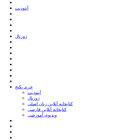
ﺁﭘﺘﻮﺩﯾﺖ
ﮊﻭﺭﻧﺎﻝ
خرید پکیج
ﺁﭘﺘﻮﺩﯾﺖ
ﮊﻭﺭﻧﺎﻝ
کتابخانه آنلاین زبان اصلی
کتابخانه آنلاین فارسی
ویدیوی آموزشی