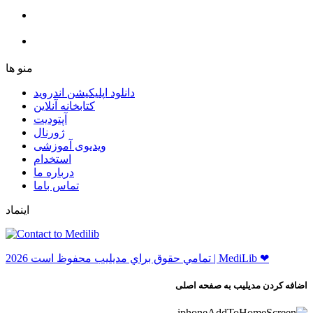
ﻣﻨﻮ ﻫﺎ
دانلود اپلیکیشن اندروید
ﮐﺘﺎﺑﺨﺎﻧﻪ ﺁﻧﻼﯾﻦ
ﺁﭘﺘﻮﺩﯾﺖ
ﮊﻭﺭﻧﺎﻝ
ویدیوی آموزشی
استخدام
درباره ما
ﺗﻤﺎﺱ ﺑﺎﻣﺎ
اینماد
ﺗﻤﺎﻣﻲ ﺣﻘﻮﻕ ﺑﺮاﻱ ﻣﺪﻳﻠﻴﺐ ﻣﺤﻔﻮﻅ اﺳﺖ 2026 | MediLib ❤
اضافه کردن مدیلیب به صفحه اصلی