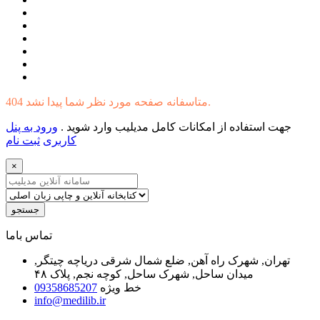
404 متاسفانه صفحه مورد نظر شما پیدا نشد.
جهت استفاده از امکانات کامل مدیلیب وارد شوید .
ورود به پنل
کاربری
ثبت نام
×
جستجو
ﺗﻤﺎﺱ ﺑﺎﻣﺎ
تهران, شهرک راه آهن, ضلع شمال شرقی دریاچه چیتگر,
میدان ساحل, شهرک ساحل, کوچه نجم, پلاک ۴۸
خط ویژه
09358685207
info@medilib.ir