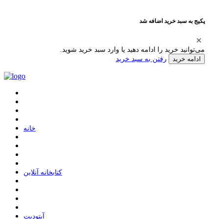
پکیج به سبد خرید اضافه شد
می‌توانید خرید را ادامه دهید یا وارد سبد خرید شوید.
رفتن به سبد خرید
ادامه خرید
ﺧﺎﻧﻪ
ﮐﺘﺎﺑﺨﺎﻧﻪ ﺁﻧﻼﯾﻦ
ﺁﭘﺘﻮﺩﯾﺖ