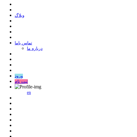
وبلاگ
ﺗﻤﺎﺱ ﺑﺎﻣﺎ
درباره ما
ورود
ثبت نام
en