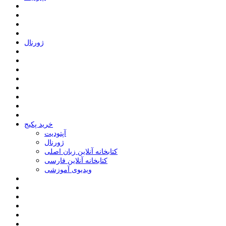
ﮊﻭﺭﻧﺎﻝ
خرید پکیج
ﺁﭘﺘﻮﺩﯾﺖ
ﮊﻭﺭﻧﺎﻝ
کتابخانه آنلاین زبان اصلی
کتابخانه آنلاین فارسی
ویدیوی آموزشی