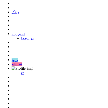
وبلاگ
ﺗﻤﺎﺱ ﺑﺎﻣﺎ
درباره ما
ورود
ثبت نام
en