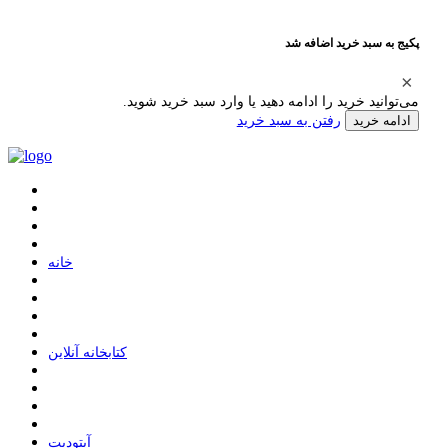
پکیج به سبد خرید اضافه شد
می‌توانید خرید را ادامه دهید یا وارد سبد خرید شوید.
رفتن به سبد خرید
ادامه خرید
ﺧﺎﻧﻪ
ﮐﺘﺎﺑﺨﺎﻧﻪ ﺁﻧﻼﯾﻦ
ﺁﭘﺘﻮﺩﯾﺖ