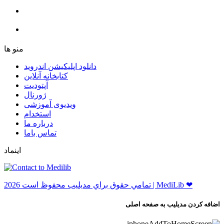
ﻣﻨﻮ ﻫﺎ
دانلود اپلیکیشن اندروید
ﮐﺘﺎﺑﺨﺎﻧﻪ ﺁﻧﻼﯾﻦ
ﺁﭘﺘﻮﺩﯾﺖ
ﮊﻭﺭﻧﺎﻝ
ویدیوی آموزشی
استخدام
درباره ما
ﺗﻤﺎﺱ ﺑﺎﻣﺎ
اینماد
ﺗﻤﺎﻣﻲ ﺣﻘﻮﻕ ﺑﺮاﻱ ﻣﺪﻳﻠﻴﺐ ﻣﺤﻔﻮﻅ اﺳﺖ 2026 | MediLib ❤
اضافه کردن مدیلیب به صفحه اصلی