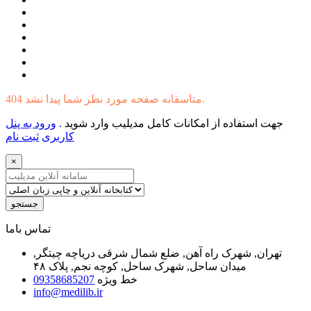
404 متاسفانه صفحه مورد نظر شما پیدا نشد.
جهت استفاده از امکانات کامل مدیلیب وارد شوید .
ورود به پنل
کاربری
ثبت نام
×
جستجو
ﺗﻤﺎﺱ ﺑﺎﻣﺎ
تهران, شهرک راه آهن, ضلع شمال شرقی دریاچه چیتگر,
میدان ساحل, شهرک ساحل, کوچه نجم, پلاک ۴۸
خط ویژه
09358685207
info@medilib.ir