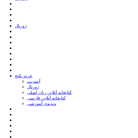
ﮊﻭﺭﻧﺎﻝ
خرید پکیج
ﺁﭘﺘﻮﺩﯾﺖ
ﮊﻭﺭﻧﺎﻝ
کتابخانه آنلاین زبان اصلی
کتابخانه آنلاین فارسی
ویدیوی آموزشی