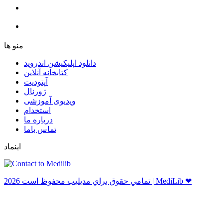
ﻣﻨﻮ ﻫﺎ
دانلود اپلیکیشن اندروید
ﮐﺘﺎﺑﺨﺎﻧﻪ ﺁﻧﻼﯾﻦ
ﺁﭘﺘﻮﺩﯾﺖ
ﮊﻭﺭﻧﺎﻝ
ویدیوی آموزشی
استخدام
درباره ما
ﺗﻤﺎﺱ ﺑﺎﻣﺎ
اینماد
ﺗﻤﺎﻣﻲ ﺣﻘﻮﻕ ﺑﺮاﻱ ﻣﺪﻳﻠﻴﺐ ﻣﺤﻔﻮﻅ اﺳﺖ 2026 | MediLib ❤