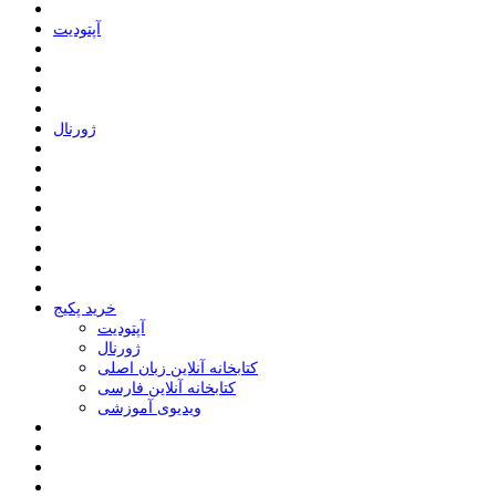
ﺁﭘﺘﻮﺩﯾﺖ
ﮊﻭﺭﻧﺎﻝ
خرید پکیج
ﺁﭘﺘﻮﺩﯾﺖ
ﮊﻭﺭﻧﺎﻝ
کتابخانه آنلاین زبان اصلی
کتابخانه آنلاین فارسی
ویدیوی آموزشی