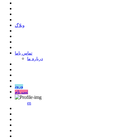
وبلاگ
ﺗﻤﺎﺱ ﺑﺎﻣﺎ
درباره ما
ورود
ثبت نام
en