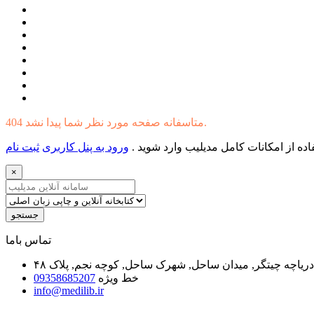
404 متاسفانه صفحه مورد نظر شما پیدا نشد.
ده از امکانات کامل مدیلیب وارد شوید .
ورود به پنل کاربری
ثبت نام
×
جستجو
ﺗﻤﺎﺱ ﺑﺎﻣﺎ
یاچه چیتگر, میدان ساحل, شهرک ساحل, کوچه نجم, پلاک ۴۸
خط ویژه
09358685207
info@medilib.ir