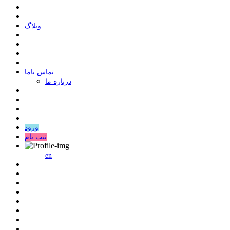
وبلاگ
ﺗﻤﺎﺱ ﺑﺎﻣﺎ
درباره ما
ورود
ثبت نام
en