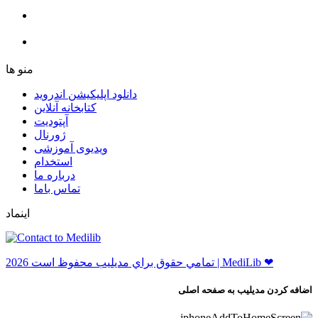
ﻣﻨﻮ ﻫﺎ
دانلود اپلیکیشن اندروید
ﮐﺘﺎﺑﺨﺎﻧﻪ ﺁﻧﻼﯾﻦ
ﺁﭘﺘﻮﺩﯾﺖ
ﮊﻭﺭﻧﺎﻝ
ویدیوی آموزشی
استخدام
درباره ما
ﺗﻤﺎﺱ ﺑﺎﻣﺎ
اینماد
ﺗﻤﺎﻣﻲ ﺣﻘﻮﻕ ﺑﺮاﻱ ﻣﺪﻳﻠﻴﺐ ﻣﺤﻔﻮﻅ اﺳﺖ 2026 | MediLib ❤
اضافه کردن مدیلیب به صفحه اصلی