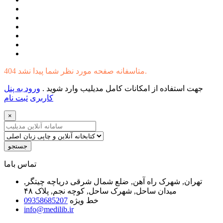
404 متاسفانه صفحه مورد نظر شما پیدا نشد.
جهت استفاده از امکانات کامل مدیلیب وارد شوید .
ورود به پنل
کاربری
ثبت نام
×
جستجو
ﺗﻤﺎﺱ ﺑﺎﻣﺎ
تهران, شهرک راه آهن, ضلع شمال شرقی دریاچه چیتگر,
میدان ساحل, شهرک ساحل, کوچه نجم, پلاک ۴۸
خط ویژه
09358685207
info@medilib.ir