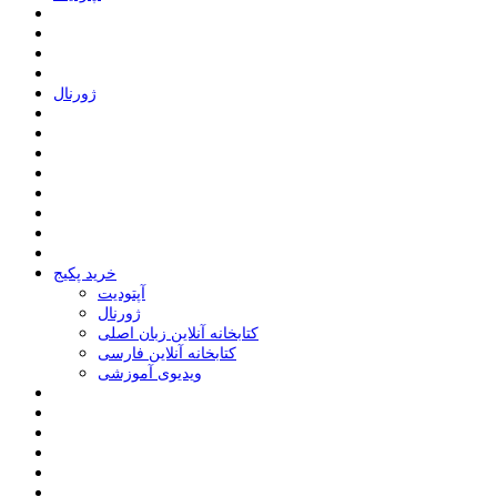
ﮊﻭﺭﻧﺎﻝ
خرید پکیج
ﺁﭘﺘﻮﺩﯾﺖ
ﮊﻭﺭﻧﺎﻝ
کتابخانه آنلاین زبان اصلی
کتابخانه آنلاین فارسی
ویدیوی آموزشی