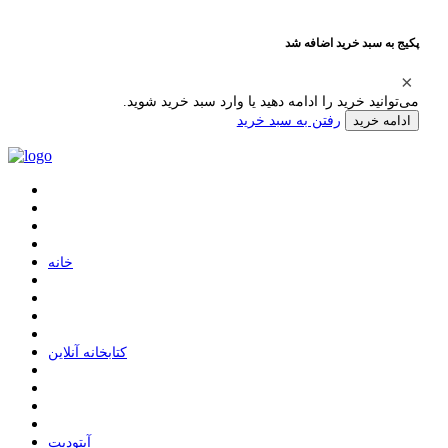
پکیج به سبد خرید اضافه شد
می‌توانید خرید را ادامه دهید یا وارد سبد خرید شوید.
رفتن به سبد خرید
ادامه خرید
ﺧﺎﻧﻪ
ﮐﺘﺎﺑﺨﺎﻧﻪ ﺁﻧﻼﯾﻦ
ﺁﭘﺘﻮﺩﯾﺖ