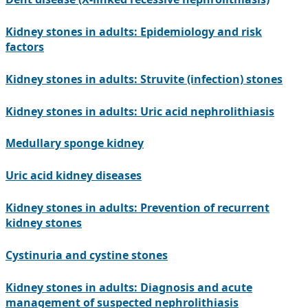
Kidney stones in adults: Epidemiology and risk
factors
Kidney stones in adults: Struvite (infection) stones
Kidney stones in adults: Uric acid nephrolithiasis
Medullary sponge kidney
Uric acid kidney diseases
Kidney stones in adults: Prevention of recurrent
kidney stones
Cystinuria and cystine stones
Kidney stones in adults: Diagnosis and acute
management of suspected nephrolithiasis