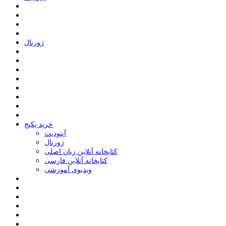
ﮊﻭﺭﻧﺎﻝ
خرید پکیج
ﺁﭘﺘﻮﺩﯾﺖ
ﮊﻭﺭﻧﺎﻝ
کتابخانه آنلاین زبان اصلی
کتابخانه آنلاین فارسی
ویدیوی آموزشی