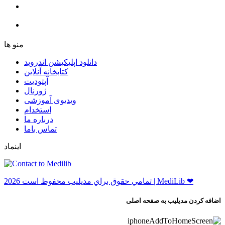
ﻣﻨﻮ ﻫﺎ
دانلود اپلیکیشن اندروید
ﮐﺘﺎﺑﺨﺎﻧﻪ ﺁﻧﻼﯾﻦ
ﺁﭘﺘﻮﺩﯾﺖ
ﮊﻭﺭﻧﺎﻝ
ویدیوی آموزشی
استخدام
درباره ما
ﺗﻤﺎﺱ ﺑﺎﻣﺎ
اینماد
ﺗﻤﺎﻣﻲ ﺣﻘﻮﻕ ﺑﺮاﻱ ﻣﺪﻳﻠﻴﺐ ﻣﺤﻔﻮﻅ اﺳﺖ 2026 | MediLib ❤
اضافه کردن مدیلیب به صفحه اصلی