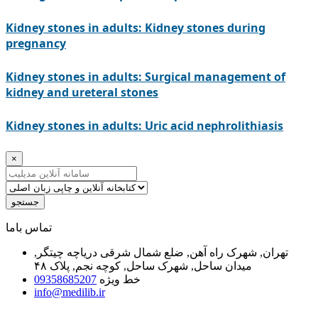
Kidney stones in adults: Kidney stones during
pregnancy
Kidney stones in adults: Surgical management of
kidney and ureteral stones
Kidney stones in adults: Uric acid nephrolithiasis
×
جستجو
ﺗﻤﺎﺱ ﺑﺎﻣﺎ
تهران, شهرک راه آهن, ضلع شمال شرقی دریاچه چیتگر,
میدان ساحل, شهرک ساحل, کوچه نجم, پلاک ۴۸
خط ویژه
09358685207
info@medilib.ir