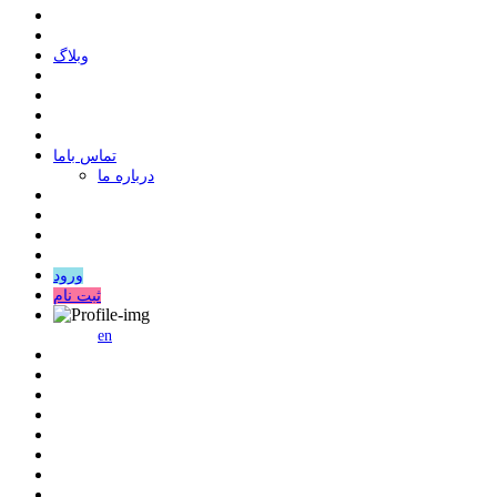
وبلاگ
ﺗﻤﺎﺱ ﺑﺎﻣﺎ
درباره ما
ورود
ثبت نام
en