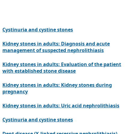
Cystinuria and cystine stones
Kidney stones in adults: Diagnosis and acute
management of suspected nephrolithiasis
Kidney stones in adults: Evaluation of the patient
with established stone disease
Kidney stones in adults: Kidney stones during
pregnancy
Kidney stones in adults: Uric acid nephrolithiasis
Cystinuria and cystine stones
Dent disease (X-linked recessive nephrolithiasis)