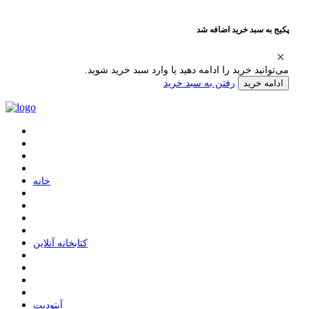
پکیج به سبد خرید اضافه شد
می‌توانید خرید را ادامه دهید یا وارد سبد خرید شوید.
رفتن به سبد خرید
ادامه خرید
ﺧﺎﻧﻪ
ﮐﺘﺎﺑﺨﺎﻧﻪ ﺁﻧﻼﯾﻦ
ﺁﭘﺘﻮﺩﯾﺖ