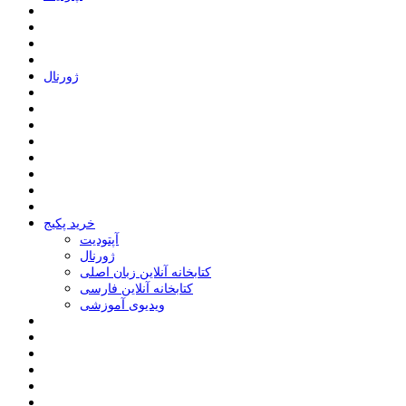
ﮊﻭﺭﻧﺎﻝ
خرید پکیج
ﺁﭘﺘﻮﺩﯾﺖ
ﮊﻭﺭﻧﺎﻝ
کتابخانه آنلاین زبان اصلی
کتابخانه آنلاین فارسی
ویدیوی آموزشی