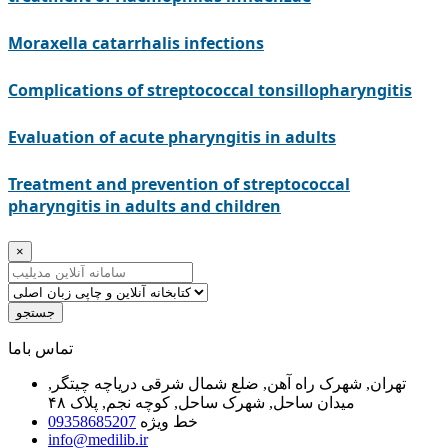
Moraxella catarrhalis infections
Complications of streptococcal tonsillopharyngitis
Evaluation of acute pharyngitis in adults
Treatment and prevention of streptococcal
pharyngitis in adults and children
×
جستجو
ﺗﻤﺎﺱ ﺑﺎﻣﺎ
تهران, شهرک راه آهن, ضلع شمال شرقی دریاچه چیتگر,
میدان ساحل, شهرک ساحل, کوچه نجم, پلاک ۴۸
خط ویژه
09358685207
info@medilib.ir