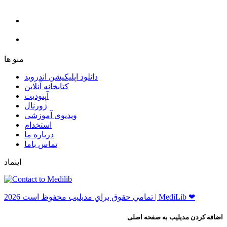
ﻣﻨﻮ ﻫﺎ
دانلود اپلیکیشن اندروید
ﮐﺘﺎﺑﺨﺎﻧﻪ ﺁﻧﻼﯾﻦ
ﺁﭘﺘﻮﺩﯾﺖ
ﮊﻭﺭﻧﺎﻝ
ویدیوی آموزشی
استخدام
درباره ما
ﺗﻤﺎﺱ ﺑﺎﻣﺎ
اینماد
ﺗﻤﺎﻣﻲ ﺣﻘﻮﻕ ﺑﺮاﻱ ﻣﺪﻳﻠﻴﺐ ﻣﺤﻔﻮﻅ اﺳﺖ 2026 | MediLib ❤
اضافه کردن مدیلیب به صفحه اصلی