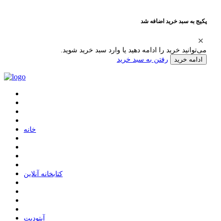
پکیج به سبد خرید اضافه شد
می‌توانید خرید را ادامه دهید یا وارد سبد خرید شوید.
رفتن به سبد خرید
ادامه خرید
ﺧﺎﻧﻪ
ﮐﺘﺎﺑﺨﺎﻧﻪ ﺁﻧﻼﯾﻦ
ﺁﭘﺘﻮﺩﯾﺖ