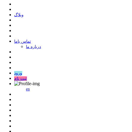
وبلاگ
ﺗﻤﺎﺱ ﺑﺎﻣﺎ
درباره ما
ورود
ثبت نام
en